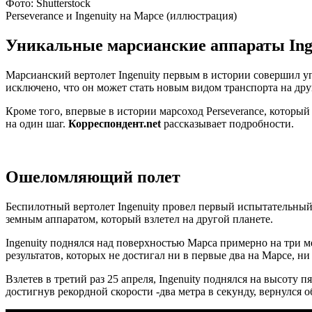
Фото: Shutterstock
Perseverance и Ingenuity на Марсе (иллюстрация)
Уникальные марсианские аппараты Ingen
Марсианский вертолет Ingenuity первым в истории совершил 
исключено, что он может стать новым видом транспорта на дру
Кроме того, впервые в истории марсоход Perseverance, котор
на один шаг.
Корреспондент.net
рассказывает подробности.
Ошеломляющий полет
Беспилотный вертолет Ingenuity провел первый испытательный п
земным аппаратом, который взлетел на другой планете.
Ingenuity поднялся над поверхностью Марса примерно на три ме
результатов, которых не достигал ни в первые два на Марсе, н
Взлетев в третий раз 25 апреля, Ingenuity поднялся на высоту п
достигнув рекордной скорости -два метра в секунду, вернулся о