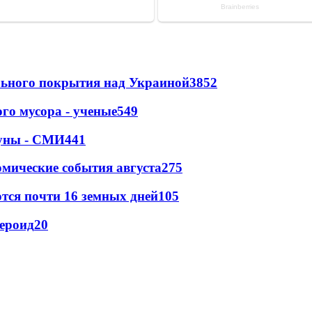
ильного покрытия над Украиной
3852
го мусора - ученые
549
Луны - СМИ
441
омические события августа
275
тся почти 16 земных дней
105
тероид
20