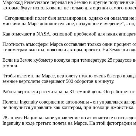
Марсоход Perseverance передал на Землю и другие полученны
которые будут использованы не только для оценки самого полет
"Сегодняшний полет был запланирован, однако он оказался н
миссиям на Марс дополнительное, воздушное измерение", - подч
Как отмечают в NASA, основной проблемой для таких аппаратов
Плотность атмосферы Марса составляет только один процент от 
километрам высоты, поясняли авторы проекта. На Земле ни од
Если на Земле кубометр воздуха при температуре 25 градусов в
земной.
Чтобы взлететь на Марсе, вертолету нужно очень быстро вращат
земные вертолеты совершают 500 оборотов в минуту.
Работа вертолета рассчитана на 31 земной день. Он работает о
Полеты Ingenuity совершенно автономны - он управлялся алгор
не получится управлять как коптером, при помощи джойстика.
28 апреля Национальное управление по аэронавтике и исследо
Ingenuity в ходе третьго полета на Марсе. На этой фотографии 