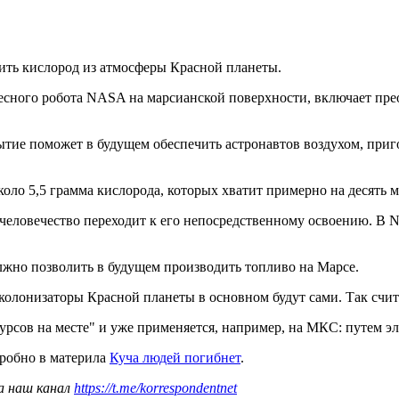
учить кислород из атмосферы Красной планеты.
есного робота NASA на марсианской поверхности, включает прео
рытие поможет в будущем обеспечить астронавтов воздухом, при
ло 5,5 грамма кислорода, которых хватит примерно на десять 
а человечество переходит к его непосредственному освоению. В
лжно позволить в будущем производить топливо на Марсе.
 колонизаторы Красной планеты в основном будут сами. Так сч
урсов на месте" и уже применяется, например, на МКС: путем э
дробно в материла
Куча людей погибнет
.
а наш канал
https://t.me/korrespondentnet