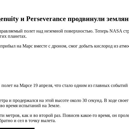
uity и Perseverance продвинули землян 
управляемый полет над неземной поверхностью. Теперь NASA ст
гих планетах.
ый прибыл на Марс вместе с дроном, смог добыть кислород из а
олет на Марсе 19 апреля, что стало одним из главных событий в
тра и продержался на этой высоте около 30 секунд. В ходе свое
и во время испытаний на Земле.
яти метров, как и во второй раз. Повисев какое-то время, он про
братно и сел в точку вылета.