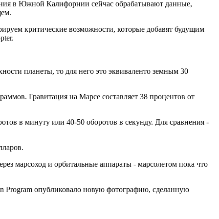
жения в Южной Калифорнии сейчас обрабатывают данные,
щем.
рируем критические возможности, которые добавят будущим
ter.
хности планеты, то для него это эквиваленто земным 30
граммов. Гравитация на Марсе составляет 38 процентов от
отов в минуту или 40-50 оборотов в секунду. Для сравнения -
лларов.
ерез марсоход и орбитальные аппараты - марсолетом пока что
ion Program опубликовало новую фотографию, сделанную