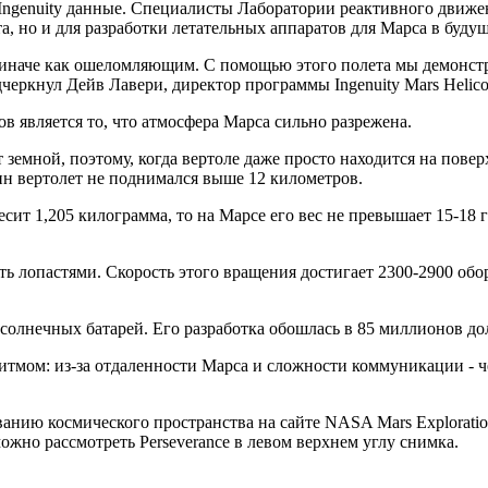
е Ingenuity данные. Специалисты Лаборатории реактивного дви
а, но и для разработки летательных аппаратов для Марса в буду
е иначе как ошеломляющим. С помощью этого полета мы демонст
еркнул Дейв Лавери, директор программы Ingenuity Mars Helicop
 является то, что атмосфера Марса сильно разрежена.
земной, поэтому, когда вертоле даже просто находится на повер
ин вертолет не поднимался выше 12 километров.
есит 1,205 килограмма, то на Марсе его вес не превышает 15-18 
ь лопастями. Скорость этого вращения достигает 2300-2900 обор
т солнечных батарей. Его разработка обошлась в 85 миллионов до
итмом: из-за отдаленности Марса и сложности коммуникации - ч
ванию космического пространства на сайте NASA Mars Explorat
можно рассмотреть Perseverance в левом верхнем углу снимка.