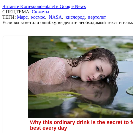
Читайте Korrespondent.net в Google News
СПЕЦТЕМА:
Сюжеты
ТЕГИ:
Марс
,
космос
,
NASA
,
кислород
,
вертолет
Если вы заметили ошибку, выделите необходимый текст и нажми