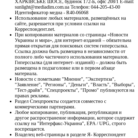
ХАРКІВСЬКЕ ШОСЕ, будинок 172-Б, офіс 208/1 E-mail:
sunlight@mediadim.com.ua
Телефон: 044-205-43-00
Идентификатор медиа - R40-06068
Использование любых материалов, размещённых на
сайте, разрешается при условии ссылки на
Корреспондент.net.
При копировании материалов со страницы «Новости
Украины и мира», для интернет-изданий – обязательна
прямая открытая для поисковых систем гиперссылка.
Ссылка должна быть размещена в независимости от
полного либо частичного использования материалов.
Гиперссылка (для интернет- изданий) – должна быть
размещена в подзаголовке или в первом абзаце
материала.
Новости с пометками "Мнение", "Экспертиза",
"Заявление", "Регионы", "Деньги", "Власть", "Выборы",
"Тест-драйв", "Спецпроекты", "Промо" публикуются на
правах рекламы.
Раздел Спецпроекты создается совместно с
коммерческими партнерами.
Любое копирование, публикация, републикация и
другое распространение информации, которое содержит
ссылку на "Интерфакс-Украина", EPA / UPG, строго
воспрещается.
Владелец веб-страницы в разделе Я- Корреспондент