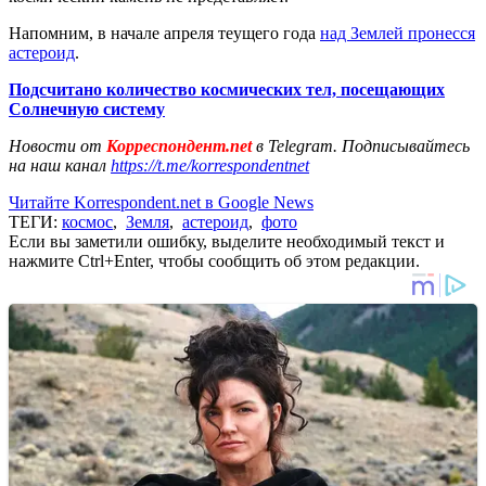
Напомним, в начале апреля теущего года
над Землей пронесся
астероид
.
Подсчитано количество космических тел, посещающих
Солнечную систему
Новости от
Корреспондент.net
в Telegram. Подписывайтесь
на наш канал
https://t.me/korrespondentnet
Читайте Korrespondent.net в Google News
ТЕГИ:
космос
,
Земля
,
астероид
,
фото
Если вы заметили ошибку, выделите необходимый текст и
нажмите Ctrl+Enter, чтобы сообщить об этом редакции.