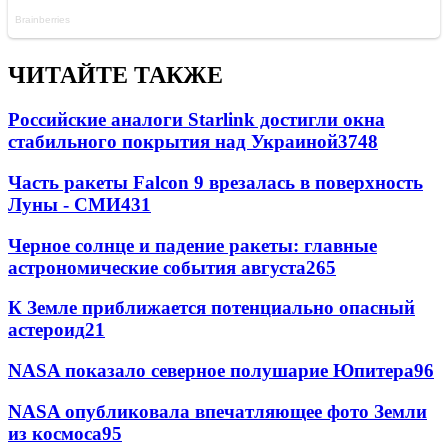
ЧИТАЙТЕ ТАКЖЕ
Российские аналоги Starlink достигли окна
стабильного покрытия над Украиной
3748
Часть ракеты Falcon 9 врезалась в поверхность
Луны - СМИ
431
Черное солнце и падение ракеты: главные
астрономические события августа
265
К Земле приближается потенциально опасный
астероид
21
NASA показало северное полушарие Юпитера
9
6
NASA опубликовала впечатляющее фото Земли
из космоса
9
5