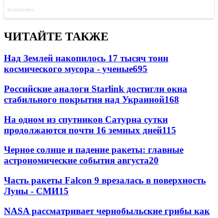
ЧИТАЙТЕ ТАКЖЕ
Над Землей накопилось 17 тысяч тонн
космического мусора - ученые
695
Российские аналоги Starlink достигли окна
стабильного покрытия над Украиной
168
На одном из спутников Сатурна сутки
продолжаются почти 16 земных дней
115
Черное солнце и падение ракеты: главные
астрономические события августа
20
Часть ракеты Falcon 9 врезалась в поверхность
Луны - СМИ
15
NASA рассматривает чернобыльские грибы как