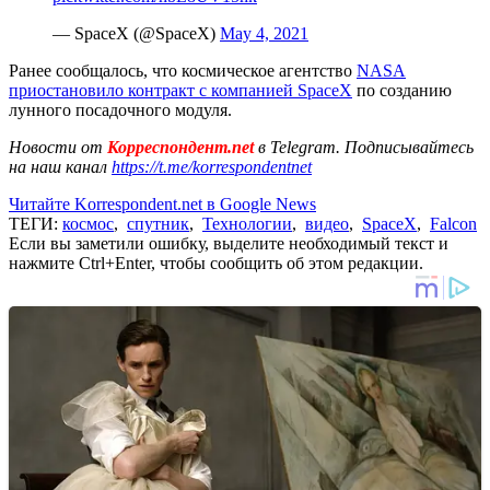
— SpaceX (@SpaceX)
May 4, 2021
Ранее сообщалось, что космическое агентство
NASA
приостановило контракт с компанией SpaceX
по созданию
лунного посадочного модуля.
Новости от
Корреспондент.net
в Telegram. Подписывайтесь
на наш канал
https://t.me/korrespondentnet
Читайте Korrespondent.net в Google News
ТЕГИ:
космос
,
спутник
,
Технологии
,
видео
,
SpaceX
,
Falcon
Если вы заметили ошибку, выделите необходимый текст и
нажмите Ctrl+Enter, чтобы сообщить об этом редакции.