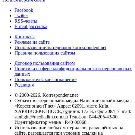
Facebook
Twitter
RSS-ленты
E-mail рассылка
Контакты
Реклама на сайте
Использование материалов korrespondent.net
Правила пользования сайтом
Договор пользования сайтом
Политика в сфере конфиденциальности и персональных
данных
Пользовательское соглашение
Редакция
© 2000-2026, Korrespondent.net
Субъект в сфере онлайн-медиа Название онлайн-медиа -
«КореспонденТ.net» Адрес: 02091, місто Київ,
ХАРКІВСЬКЕ ШОСЕ, будинок 172-Б, офіс 208/1 E-mail:
sunlight@mediadim.com.ua
Телефон: 044-205-43-00
Идентификатор медиа - R40-06068
Использование любых материалов, размещённых на
сайте, разрешается при условии ссылки на