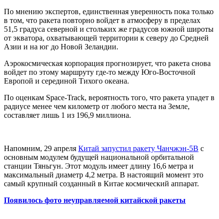
По мнению экспертов, единственная уверенность пока только
в том, что ракета повторно войдет в атмосферу в пределах
51,5 градуса северной и стольких же градусов южной широты
от экватора, охватывающей территории к северу до Средней
Азии и на юг до Новой Зеландии.
Аэрокосмическая корпорация прогнозирует, что ракета снова
войдет по этому маршруту где-то между Юго-Восточной
Европой и серединой Тихого океана.
По оценкам Space-Track, вероятность того, что ракета упадет в
радиусе менее чем километр от любого места на Земле,
составляет лишь 1 из 196,9 миллиона.
Напомним, 29 апреля
Китай запустил ракету Чанчжэн-5В
с
основным модулем будущей национальной орбитальной
станции Тяньгун. Этот модуль имеет длину 16,6 метра и
максимальный диаметр 4,2 метра. В настоящий момент это
самый крупный созданный в Китае космический аппарат.
Появилось фото неуправляемой китайской ракеты