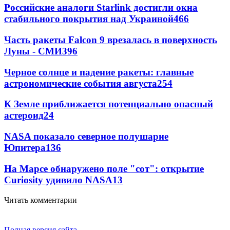
Российские аналоги Starlink достигли окна
стабильного покрытия над Украиной
466
Часть ракеты Falcon 9 врезалась в поверхность
Луны - СМИ
396
Черное солнце и падение ракеты: главные
астрономические события августа
254
К Земле приближается потенциально опасный
астероид
24
NASA показало северное полушарие
Юпитера
13
6
На Марсе обнаружено поле "сот": открытие
Curiosity удивило NASA
13
Читать комментарии
Полная версия сайта