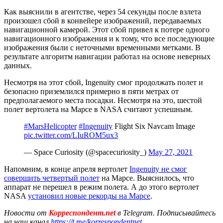
Как выяснили в агентстве, через 54 секунды после взлета
произошел сбой в конвейере изображений, передаваемых
навигационной камерой. Этот сбой привел к потере одного
навигационного изображения и к тому, что все последующие
изображения были с неточными временными метками. В
результате алгоритм навигации работал на основе неверных
данных.
Несмотря на этот сбой, Ingenuity смог продолжать полет и
безопасно приземлился примерно в пяти метрах от
предполагаемого места посадки. Несмотря на это, шестой
полет вертолета на Марсе в NASA считают успешным.
#MarsHelicopter
#Ingenuity
Flight Six Navcam Image
pic.twitter.com/LIuROM5ux3
— Space Curiosity (@spacecuriosity_)
May 27, 2021
Напомним, в конце апреля вертолет
Ingenuity не смог
совершить четвертый полет
на Марсе. Выяснилось, что
аппарат не перешел в режим полета. А до этого вертолет
NASA
установил новые рекорды на Марсе
.
Новости от
Корреспондент.net
в Telegram. Подписывайтесь
на наш канал
https://t.me/korrespondentnet