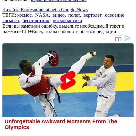
Читайте Korrespondent.net в Google News
ТЕГИ:
космос
,
NASA
,
видео
,
полет
,
вертолет
,
освоение
космоса
,
беспилотник
,
космонавтика
Если вы заметили ошибку, выделите необходимый текст и
нажмите Ctrl+Enter, чтобы сообщить об этом редакции.