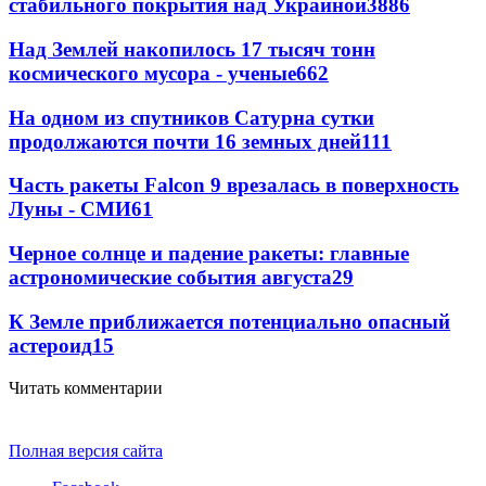
стабильного покрытия над Украиной
3886
Над Землей накопилось 17 тысяч тонн
космического мусора - ученые
662
На одном из спутников Сатурна сутки
продолжаются почти 16 земных дней
111
Часть ракеты Falcon 9 врезалась в поверхность
Луны - СМИ
61
Черное солнце и падение ракеты: главные
астрономические события августа
29
К Земле приближается потенциально опасный
астероид
15
Читать комментарии
Полная версия сайта