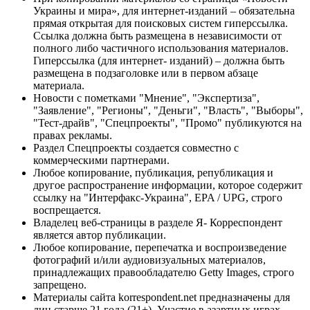
Украины и мира», для интернет-изданий – обязательна
прямая открытая для поисковых систем гиперссылка.
Ссылка должна быть размещена в независимости от
полного либо частичного использования материалов.
Гиперссылка (для интернет- изданий) – должна быть
размещена в подзаголовке или в первом абзаце
материала.
Новости с пометками "Мнение", "Экспертиза",
"Заявление", "Регионы", "Деньги", "Власть", "Выборы",
"Тест-драйв", "Спецпроекты", "Промо" публикуются на
правах рекламы.
Раздел Спецпроекты создается совместно с
коммерческими партнерами.
Любое копирование, публикация, републикация и
другое распространение информации, которое содержит
ссылку на "Интерфакс-Украина", EPA / UPG, строго
воспрещается.
Владелец веб-страницы в разделе Я- Корреспондент
является автор публикации.
Любое копирование, перепечатка и воспроизведение
фотографий и/или аудиовизуальных материалов,
принадлежащих правообладателю Getty Images, строго
запрещено.
Материалы сайта korrespondent.net предназначены для
лиц старше 21 года (21+). Участие в азартных играх