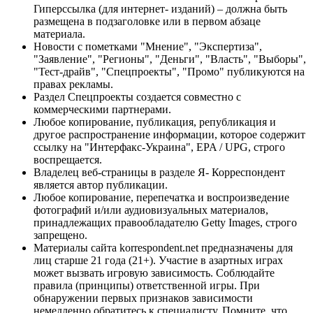
Гиперссылка (для интернет- изданий) – должна быть
размещена в подзаголовке или в первом абзаце
материала.
Новости с пометками "Мнение", "Экспертиза",
"Заявление", "Регионы", "Деньги", "Власть", "Выборы",
"Тест-драйв", "Спецпроекты", "Промо" публикуются на
правах рекламы.
Раздел Спецпроекты создается совместно с
коммерческими партнерами.
Любое копирование, публикация, републикация и
другое распространение информации, которое содержит
ссылку на "Интерфакс-Украина", EPA / UPG, строго
воспрещается.
Владелец веб-страницы в разделе Я- Корреспондент
является автор публикации.
Любое копирование, перепечатка и воспроизведение
фотографий и/или аудиовизуальных материалов,
принадлежащих правообладателю Getty Images, строго
запрещено.
Материалы сайта korrespondent.net предназначены для
лиц старше 21 года (21+). Участие в азартных играх
может вызвать игровую зависимость. Соблюдайте
правила (принципы) ответственной игры. При
обнаружении первых признаков зависимости
немедленно обратитесь к специалисту. Помните, что