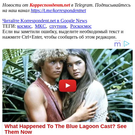
Новости от
Корреспондент.net
в Telegram. Подписывайтесь
на наш канал
https://t.me/korrespondentnet
Читайте Korrespondent.net в Google News
ТЕГИ:
космос
,
МКС
,
спутник
,
Роскосмос
Если вы заметили ошибку, выделите необходимый текст и
нажмите Ctrl+Enter, чтобы сообщить об этом редакции.