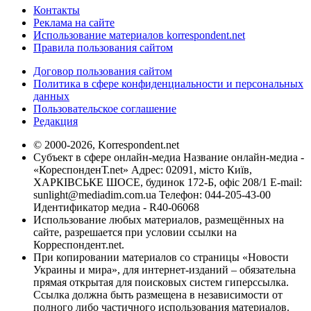
Контакты
Реклама на сайте
Использование материалов korrespondent.net
Правила пользования сайтом
Договор пользования сайтом
Политика в сфере конфиденциальности и персональных
данных
Пользовательское соглашение
Редакция
© 2000-2026, Korrespondent.net
Субъект в сфере онлайн-медиа Название онлайн-медиа -
«КореспонденТ.net» Адрес: 02091, місто Київ,
ХАРКІВСЬКЕ ШОСЕ, будинок 172-Б, офіс 208/1 E-mail:
sunlight@mediadim.com.ua
Телефон: 044-205-43-00
Идентификатор медиа - R40-06068
Использование любых материалов, размещённых на
сайте, разрешается при условии ссылки на
Корреспондент.net.
При копировании материалов со страницы «Новости
Украины и мира», для интернет-изданий – обязательна
прямая открытая для поисковых систем гиперссылка.
Ссылка должна быть размещена в независимости от
полного либо частичного использования материалов.