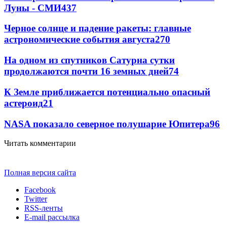
Луны - СМИ
437
Черное солнце и падение ракеты: главные
астрономические события августа
270
На одном из спутников Сатурна сутки
продолжаются почти 16 земных дней
74
К Земле приближается потенциально опасный
астероид
21
NASA показало северное полушарие Юпитера
9
6
Читать комментарии
Полная версия сайта
Facebook
Twitter
RSS-ленты
E-mail рассылка