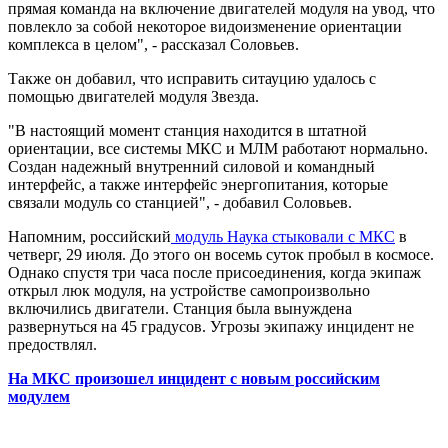
прямая команда на включение двигателей модуля на увод, что
повлекло за собой некоторое видоизменение ориентации
комплекса в целом", - рассказал Соловьев.
Также он добавил, что исправить ситауцию удалось с
помощью двигателей модуля Звезда.
"В настоящий момент станция находится в штатной
ориентации, все системы МКС и МЛМ работают нормально.
Создан надежный внутренний силовой и командный
интерфейс, а также интерфейс энергопитания, которые
связали модуль со станцией", - добавил Соловьев.
Напомним, российский
модуль Наука стыковали с МКС
в
четверг, 29 июля. До этого он восемь суток пробыл в космосе.
Однако спустя три часа после присоединения, когда экипаж
открыл люк модуля, на устройстве самопроизвольно
включились двигатели. Станция была вынуждена
развернуться на 45 градусов. Угрозы экипажу инцидент не
предоствлял.
На МКС произошел инцидент с новым российским
модулем