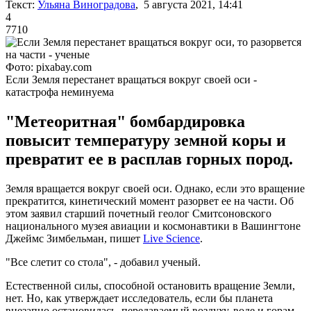
Текст:
Ульяна Виноградова
, 5 августа 2021, 14:41
4
7710
Фото: pixabay.com
Если Земля перестанет вращаться вокруг своей оси -
катастрофа неминуема
"Метеоритная" бомбардировка
повысит температуру земной коры и
превратит ее в расплав горных пород.
Земля вращается вокруг своей оси. Однако, если это вращение
прекратится, кинетический момент разорвет ее на части. Об
этом заявил старший почетный геолог Смитсоновского
национального музея авиации и космонавтики в Вашингтоне
Джеймс Зимбельман, пишет
Live Science
.
"Все слетит со стола", - добавил ученый.
Естественной силы, способной остановить вращение Земли,
нет. Но, как утверждает исследователь, если бы планета
внезапно остановилась, передаваемый воздуху, воде и горам