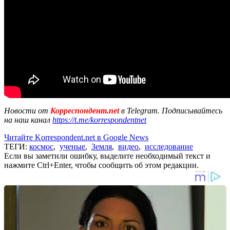
Новости от
Корреспондент.net
в Telegram. Подписывайтесь
на наш канал
https://t.me/korrespondentnet
Читайте Korrespondent.net в Google News
ТЕГИ:
космос
,
ученые
,
Земля
,
видео
,
исследование
Если вы заметили ошибку, выделите необходимый текст и
нажмите Ctrl+Enter, чтобы сообщить об этом редакции.