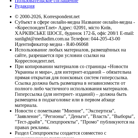
Пользовательское соглашение
Редакция
© 2000-2026, Korrespondent.net
Субъект в сфере онлайн-медиа Название онлайн-медиа -
«КореспонденТ.net» Адрес: 02091, місто Київ,
ХАРКІВСЬКЕ ШОСЕ, будинок 172-Б, офіс 208/1 E-mail:
sunlight@mediadim.com.ua
Телефон: 044-205-43-00
Идентификатор медиа - R40-06068
Использование любых материалов, размещённых на
сайте, разрешается при условии ссылки на
Корреспондент.net.
При копировании материалов со страницы «Новости
Украины и мира», для интернет-изданий – обязательна
прямая открытая для поисковых систем гиперссылка.
Ссылка должна быть размещена в независимости от
полного либо частичного использования материалов.
Гиперссылка (для интернет- изданий) – должна быть
размещена в подзаголовке или в первом абзаце
материала.
Новости с пометками "Мнение", "Экспертиза",
"Заявление", "Регионы", "Деньги", "Власть", "Выборы",
"Тест-драйв", "Спецпроекты", "Промо" публикуются на
правах рекламы.
Раздел Спецпроекты создается совместно с