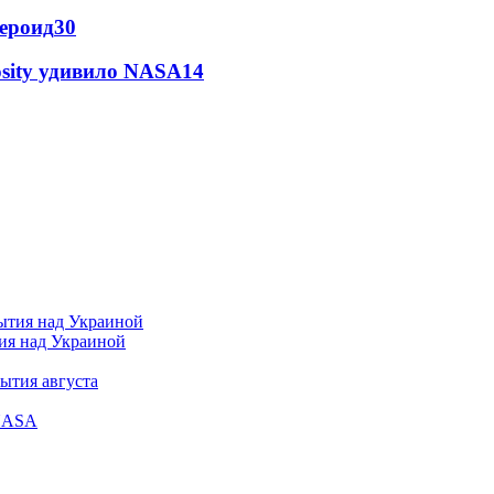
тероид
30
osity удивило NASA
14
тия над Украиной
ытия августа
 NASA