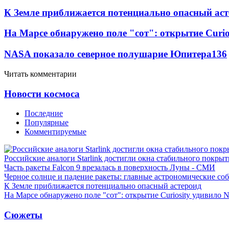
К Земле приближается потенциально опасный ас
На Марсе обнаружено поле "сот": открытие Curi
NASA показало северное полушарие Юпитера
13
6
Читать комментарии
Новости космоса
Последние
Популярные
Комментируемые
Российские аналоги Starlink достигли окна стабильного покры
Часть ракеты Falcon 9 врезалась в поверхность Луны - СМИ
Черное солнце и падение ракеты: главные астрономические соб
К Земле приближается потенциально опасный астероид
На Марсе обнаружено поле "сот": открытие Curiosity удивило
Сюжеты