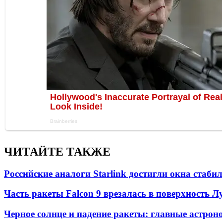
ЧИТАЙТЕ ТАКЖЕ
Российские аналоги Starlink достигли окна стаб
Часть ракеты Falcon 9 врезалась в поверхность 
Черное солнце и падение ракеты: главные астрон