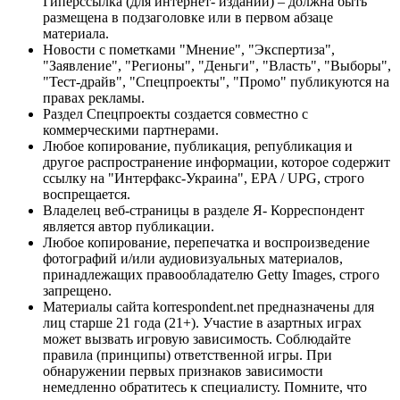
Гиперссылка (для интернет- изданий) – должна быть
размещена в подзаголовке или в первом абзаце
материала.
Новости с пометками "Мнение", "Экспертиза",
"Заявление", "Регионы", "Деньги", "Власть", "Выборы",
"Тест-драйв", "Спецпроекты", "Промо" публикуются на
правах рекламы.
Раздел Спецпроекты создается совместно с
коммерческими партнерами.
Любое копирование, публикация, републикация и
другое распространение информации, которое содержит
ссылку на "Интерфакс-Украина", EPA / UPG, строго
воспрещается.
Владелец веб-страницы в разделе Я- Корреспондент
является автор публикации.
Любое копирование, перепечатка и воспроизведение
фотографий и/или аудиовизуальных материалов,
принадлежащих правообладателю Getty Images, строго
запрещено.
Материалы сайта korrespondent.net предназначены для
лиц старше 21 года (21+). Участие в азартных играх
может вызвать игровую зависимость. Соблюдайте
правила (принципы) ответственной игры. При
обнаружении первых признаков зависимости
немедленно обратитесь к специалисту. Помните, что