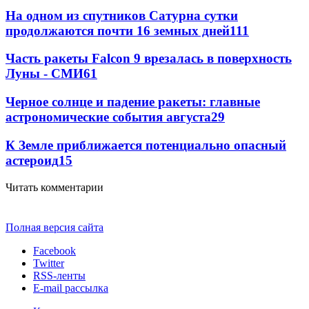
На одном из спутников Сатурна сутки
продолжаются почти 16 земных дней
111
Часть ракеты Falcon 9 врезалась в поверхность
Луны - СМИ
61
Черное солнце и падение ракеты: главные
астрономические события августа
29
К Земле приближается потенциально опасный
астероид
15
Читать комментарии
Полная версия сайта
Facebook
Twitter
RSS-ленты
E-mail рассылка