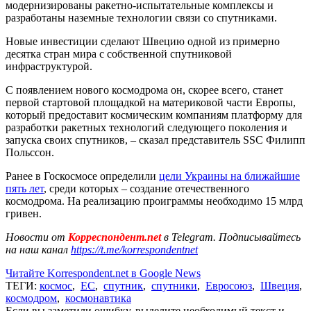
модернизированы ракетно-испытательные комплексы и
разработаны наземные технологии связи со спутниками.
Новые инвестиции сделают Швецию одной из примерно
десятка стран мира с собственной спутниковой
инфраструктурой.
С появлением нового космодрома он, скорее всего, станет
первой стартовой площадкой на материковой части Европы,
который предоставит космическим компаниям платформу для
разработки ракетных технологий следующего поколения и
запуска своих спутников, – сказал представитель SSC Филипп
Польссон.
Ранее в Госкосмосе определили
цели Украины на ближайшие
пять лет
, среди которых – создание отечественного
космодрома. На реализацию проиграммы необходимо 15 млрд
гривен.
Новости от
Корреспондент.net
в Telegram. Подписывайтесь
на наш канал
https://t.me/korrespondentnet
Читайте Korrespondent.net в Google News
ТЕГИ:
космос
,
ЕС
,
спутник
,
спутники
,
Евросоюз
,
Швеция
,
космодром
,
космонавтика
Если вы заметили ошибку, выделите необходимый текст и