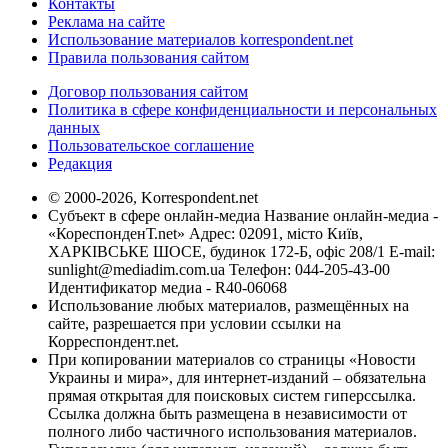
Контакты
Реклама на сайте
Использование материалов korrespondent.net
Правила пользования сайтом
Договор пользования сайтом
Политика в сфере конфиденциальности и персональных
данных
Пользовательское соглашение
Редакция
© 2000-2026, Korrespondent.net
Субъект в сфере онлайн-медиа Название онлайн-медиа -
«КореспонденТ.net» Адрес: 02091, місто Київ,
ХАРКІВСЬКЕ ШОСЕ, будинок 172-Б, офіс 208/1 E-mail:
sunlight@mediadim.com.ua
Телефон: 044-205-43-00
Идентификатор медиа - R40-06068
Использование любых материалов, размещённых на
сайте, разрешается при условии ссылки на
Корреспондент.net.
При копировании материалов со страницы «Новости
Украины и мира», для интернет-изданий – обязательна
прямая открытая для поисковых систем гиперссылка.
Ссылка должна быть размещена в независимости от
полного либо частичного использования материалов.