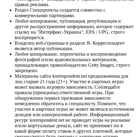
правах рекламы.
Раздел Спецпроекты создается совместно с
коммерческими партнерами.
Любое копирование, публикация, републикация и
другое распространение информации, которое содержит
ссылку на "Интерфакс-Украина", EPA / UPG, строго
воспрещается.
Владелец веб-страницы в разделе Я- Корреспондент
является автор публикации.
Любое копирование, перепечатка и воспроизведение
фотографий и/или аудиовизуальных материалов,
принадлежащих правообладателю Getty Images, строго
запрещено.
Материалы сайта korrespondent.net предназначены для
лиц старше 21 года (21+). Участие в азартных играх
может вызвать игровую зависимость. Соблюдайте
правила (принципы) ответственной игры. При
обнаружении первых признаков зависимости
немедленно обратитесь к специалисту. Помните, что
участие в азартных играх не может являться источником
доходов или альтернативой работе. Информационный
ресурс korrespondent.net не проводит игры на реальные
и/или виртуальные деньги, сайт не принимает ни в
какой форме оплату ставок и других платежей, которые
связаны/могут быть связаны с азартными играми,