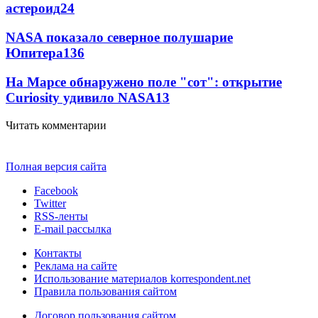
астероид
24
NASA показало северное полушарие
Юпитера
13
6
На Марсе обнаружено поле "сот": открытие
Curiosity удивило NASA
13
Читать комментарии
Полная версия сайта
Facebook
Twitter
RSS-ленты
E-mail рассылка
Контакты
Реклама на сайте
Использование материалов korrespondent.net
Правила пользования сайтом
Договор пользования сайтом