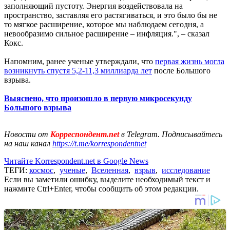
заполняющий пустоту. Энергия воздействовала на
пространство, заставляя его растягиваться, и это было бы не
то мягкое расширение, которое мы наблюдаем сегодня, а
невообразимо сильное расширение – инфляция.", – сказал
Кокс.
Напомним, ранее ученые утверждали, что
первая жизнь могла
возникнуть спустя 5,2-11,3 миллиарда лет
после Большого
взрыва.
Выяснено, что произошло в первую микросекунду
Большого взрыва
Новости от
Корреспондент.net
в Telegram. Подписывайтесь
на наш канал
https://t.me/korrespondentnet
Читайте Korrespondent.net в Google News
ТЕГИ:
космос
,
ученые
,
Вселенная
,
взрыв
,
исследование
Если вы заметили ошибку, выделите необходимый текст и
нажмите Ctrl+Enter, чтобы сообщить об этом редакции.