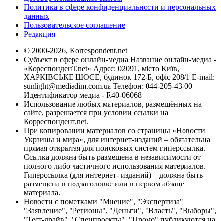
Политика в сфере конфиденциальности и персональных
данных
Пользовательское соглашение
Редакция
© 2000-2026, Korrespondent.net
Субъект в сфере онлайн-медиа Название онлайн-медиа -
«КореспонденТ.net» Адрес: 02091, місто Київ,
ХАРКІВСЬКЕ ШОСЕ, будинок 172-Б, офіс 208/1 E-mail:
sunlight@mediadim.com.ua
Телефон: 044-205-43-00
Идентификатор медиа - R40-06068
Использование любых материалов, размещённых на
сайте, разрешается при условии ссылки на
Корреспондент.net.
При копировании материалов со страницы «Новости
Украины и мира», для интернет-изданий – обязательна
прямая открытая для поисковых систем гиперссылка.
Ссылка должна быть размещена в независимости от
полного либо частичного использования материалов.
Гиперссылка (для интернет- изданий) – должна быть
размещена в подзаголовке или в первом абзаце
материала.
Новости с пометками "Мнение", "Экспертиза",
"Заявление", "Регионы", "Деньги", "Власть", "Выборы",
"Тест-драйв", "Спецпроекты", "Промо" публикуются на