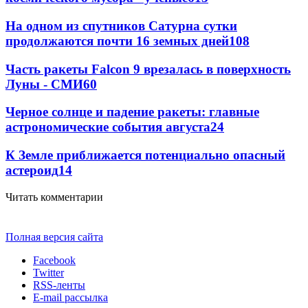
На одном из спутников Сатурна сутки
продолжаются почти 16 земных дней
108
Часть ракеты Falcon 9 врезалась в поверхность
Луны - СМИ
60
Черное солнце и падение ракеты: главные
астрономические события августа
24
К Земле приближается потенциально опасный
астероид
14
Читать комментарии
Полная версия сайта
Facebook
Twitter
RSS-ленты
E-mail рассылка