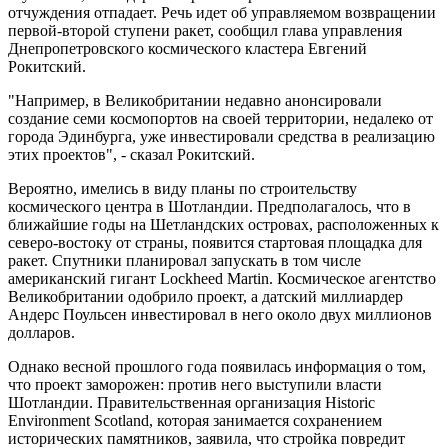
отчуждения отпадает. Речь идет об управляемом возвращении
первой-второй ступени ракет, сообщил глава управления
Днепропетровского космического кластера Евгений
Рокитский.
"Например, в Великобритании недавно анонсировали
создание семи космопортов на своей территории, недалеко от
города Эдинбурга, уже инвестировали средства в реализацию
этих проектов", - сказал Рокитский.
Вероятно, имелись в виду планы по строительству
космического центра в Шотландии. Предполагалось, что в
ближайшие годы на Шетландских островах, расположенных к
северо-востоку от страны, появится стартовая площадка для
ракет. Спутники планировал запускать в том числе
американский гигант Lockheed Martin. Космическое агентство
Великобритании одобрило проект, а датский миллиардер
Андерс Поульсен инвестировал в него около двух миллионов
долларов.
Однако весной прошлого года появилась информация о том,
что проект заморожен: против него выступили власти
Шотландии. Правительственная организация Historic
Environment Scotland, которая занимается сохранением
исторических памятников, заявила, что стройка повредит