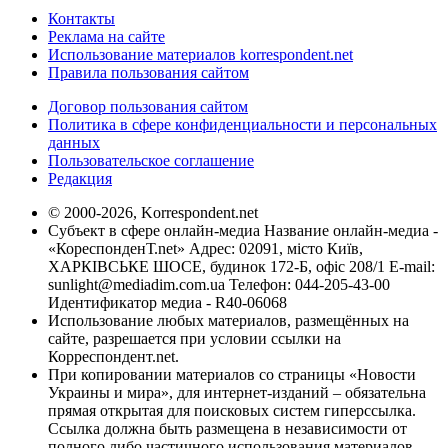
Контакты
Реклама на сайте
Использование материалов korrespondent.net
Правила пользования сайтом
Договор пользования сайтом
Политика в сфере конфиденциальности и персональных
данных
Пользовательское соглашение
Редакция
© 2000-2026, Korrespondent.net
Субъект в сфере онлайн-медиа Название онлайн-медиа -
«КореспонденТ.net» Адрес: 02091, місто Київ,
ХАРКІВСЬКЕ ШОСЕ, будинок 172-Б, офіс 208/1 E-mail:
sunlight@mediadim.com.ua
Телефон: 044-205-43-00
Идентификатор медиа - R40-06068
Использование любых материалов, размещённых на
сайте, разрешается при условии ссылки на
Корреспондент.net.
При копировании материалов со страницы «Новости
Украины и мира», для интернет-изданий – обязательна
прямая открытая для поисковых систем гиперссылка.
Ссылка должна быть размещена в независимости от
полного либо частичного использования материалов.