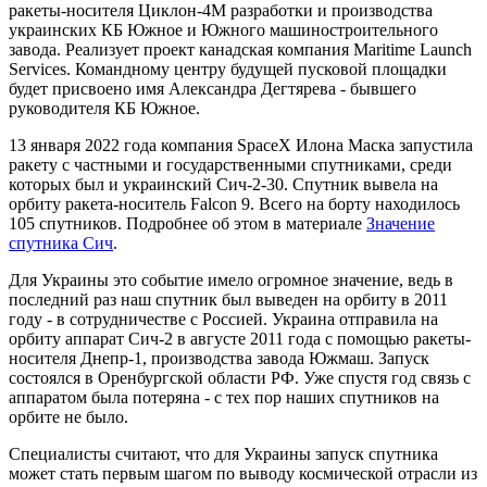
ракеты-носителя Циклон-4М разработки и производства
украинских КБ Южное и Южного машиностроительного
завода. Реализует проект канадская компания Maritime Launch
Services. Командному центру будущей пусковой площадки
будет присвоено имя Александра Дегтярева - бывшего
руководителя КБ Южное.
13 января 2022 года компания SpaceX Илона Маска запустила
ракету с частными и государственными спутниками, среди
которых был и украинский Сич-2-30. Спутник вывела на
орбиту ракета-носитель Falcon 9. Всего на борту находилось
105 спутников. Подробнее об этом в материале
Значение
спутника Сич
.
Для Украины это событие имело огромное значение, ведь в
последний раз наш спутник был выведен на орбиту в 2011
году - в сотрудничестве с Россией. Украина отправила на
орбиту аппарат Сич-2 в августе 2011 года с помощью ракеты-
носителя Днепр-1, производства завода Южмаш. Запуск
состоялся в Оренбургской области РФ. Уже спустя год связь с
аппаратом была потеряна - с тех пор наших спутников на
орбите не было.
Специалисты считают, что для Украины запуск спутника
может стать первым шагом по выводу космической отрасли из