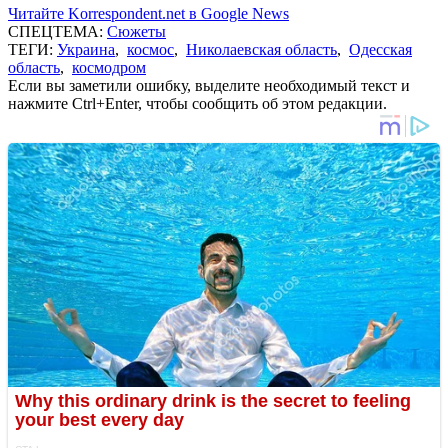
Читайте Korrespondent.net в Google News
СПЕЦТЕМА:
Сюжеты
ТЕГИ:
Украина
,
космос
,
Николаевская область
,
Одесская
область
,
космодром
Если вы заметили ошибку, выделите необходимый текст и
нажмите Ctrl+Enter, чтобы сообщить об этом редакции.