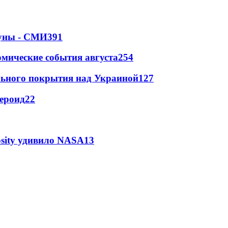
Луны - СМИ
391
омические события августа
254
ильного покрытия над Украиной
127
тероид
22
osity удивило NASA
13