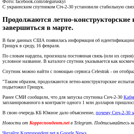
Фото: facebook.com/oleguruskyi
С украинским спутником Січ-2-30 установили стабильную связ
Продолжаются летно-конструкторские 
завершиться в марте.
В базе данных США появилась информация об идентификации ук
Грищук в среду, 16 февраля.
По словам нардепа, произошла постоянная связь (или их серия) 
условное название. В каталоге спутник указывается как косми
Спутник можно найти с помощью сервиса Celestrak - он отображ
"Таким образом, продолжаются летно-конструкторские испытани
подытожил Грищук.
Ранее СМИ сообщили, что для запуска спутника Сич-2-30
Кабм
запланированного в контракте одного 1 млн долларов пришлось
В свою очередь КБ Южное дало объяснение,
почему Сич-2-30 з
Новости от
Корреспондент.net
в Telegram. Подписывайтесь н
Читайте Korrespondent.net в Google News