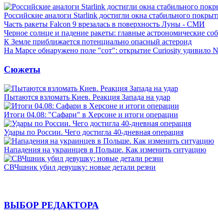
Российские аналоги Starlink достигли окна стабильного покры
Часть ракеты Falcon 9 врезалась в поверхность Луны - СМИ
Черное солнце и падение ракеты: главные астрономические соб
К Земле приближается потенциально опасный астероид
На Марсе обнаружено поле "сот": открытие Curiosity удивило
Сюжеты
Пытаются взломать Киев. Реакция Запада на удар
Итоги 04.08: "Сафари" в Херсоне и итоги операции
Удары по России. Чего достигла 40-дневная операция
Нападения на украинцев в Польше. Как изменить ситуацию
СВЧшник убил девушку: новые детали резни
ВЫБОР РЕДАКТОРА