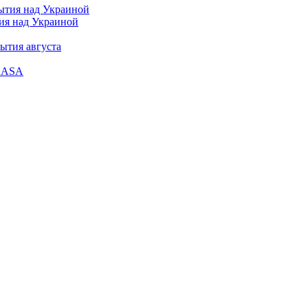
тия над Украиной
ытия августа
 NASA