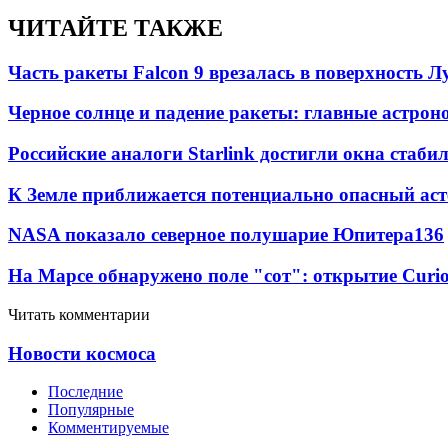
ЧИТАЙТЕ ТАКЖЕ
Часть ракеты Falcon 9 врезалась в поверхность 
Черное солнце и падение ракеты: главные астрон
Российские аналоги Starlink достигли окна стаб
К Земле приближается потенциально опасный ас
NASA показало северное полушарие Юпитера
13
6
На Марсе обнаружено поле "сот": открытие Curi
Читать комментарии
Новости космоса
Последние
Популярные
Комментируемые