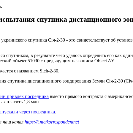
ь
испытания спутника дистанционного зо
раинского спутника Січ-2-30 - это свидетельствует об установ
со спутником, в результате чего удалось определить его как оди
ческий объект 51030 с предыдущим названием Object AY.
ается с названием Sich-2-30.
я спутника дистанционного зондирования Земли Січ-2-30 (Січ-2
ин привлек посредника
вместо прямого контракта с американско
 заплатить 1,8 млн.
апускали через посредника
.
а наш канал
https://t.me/korrespondentnet