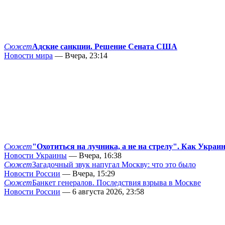
Сюжет
Адские санкции. Решение Сената США
Новости мира
— Вчера, 23:14
Сюжет
"Охотиться на лучника, а не на стрелу". Как Украи
Новости Украины
— Вчера, 16:38
Сюжет
Загадочный звук напугал Москву: что это было
Новости России
— Вчера, 15:29
Сюжет
Банкет генералов. Последствия взрыва в Москве
Новости России
— 6 августа 2026, 23:58