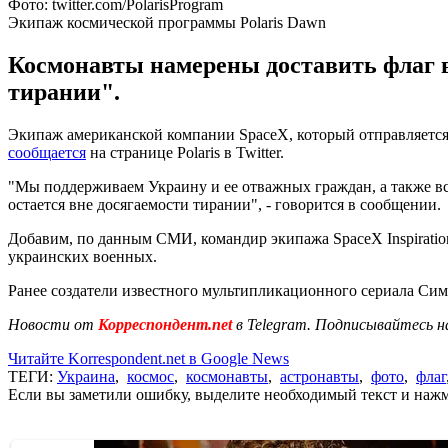
Фото: twitter.com/PolarisProgram
Экипаж космической программы Polaris Dawn
Космонавты намерены доставить флаг в 
тирании".
Экипаж американской компании SpaceX, который отправляется н
сообщается
на странице Polaris в Twitter.
"Мы поддерживаем Украину и ее отважных граждан, а также всех 
остается вне досягаемости тирании", - говорится в сообщении.
Добавим, по данным СМИ, командир экипажа SpaceX Inspirati
украинских военных.
Ранее создатели известного мультипликационного сериала С
Новости от
Корреспондент.net
в Telegram. Подписывайтесь н
Читайте Korrespondent.net в Google News
ТЕГИ:
Украина
,
космос
,
космонавты
,
астронавты
,
фото
,
флаг
Если вы заметили ошибку, выделите необходимый текст и нажми