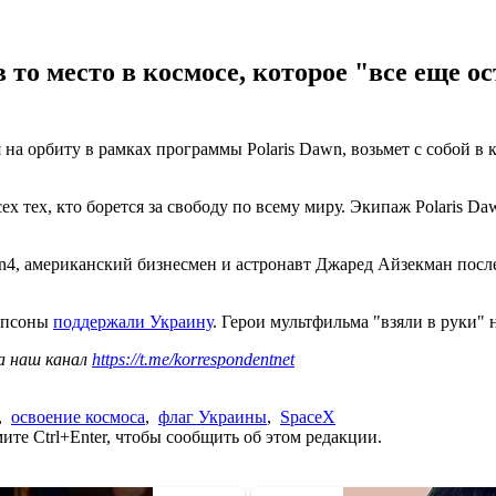
то место в космосе, которое "все еще ос
а орбиту в рамках программы Polaris Dawn, возьмет с собой в к
тех, кто борется за свободу по всему миру. Экипаж Polaris Dawn
on4, американский бизнесмен и астронавт Джаред Айзекман пос
импсоны
поддержали Украину
. Герои мультфильма "взяли в руки" 
а наш канал
https://t.me/korrespondentnet
,
освоение космоса
,
флаг Украины
,
SpaceX
те Ctrl+Enter, чтобы сообщить об этом редакции.