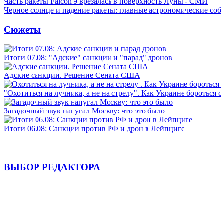
Часть ракеты Falcon 9 врезалась в поверхность Луны - СМИ
Черное солнце и падение ракеты: главные астрономические соб
Сюжеты
Итоги 07.08: "Адские" санкции и "парад" дронов
Адские санкции. Решение Сената США
"Охотиться на лучника, а не на стрелу". Как Украине бороться 
Загадочный звук напугал Москву: что это было
Итоги 06.08: Санкции против РФ и дрон в Лейпциге
ВЫБОР РЕДАКТОРА