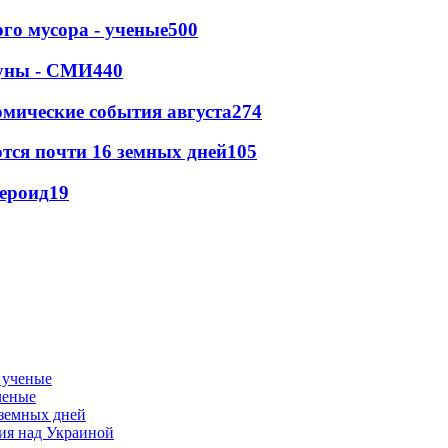
го мусора - ученые
500
Луны - СМИ
440
омические события августа
274
тся почти 16 земных дней
105
тероид
19
ченые
 земных дней
тия над Украиной