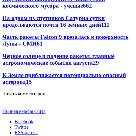
космического мусора - ученые
662
На одном из спутников Сатурна сутки
продолжаются почти 16 земных дней
111
Часть ракеты Falcon 9 врезалась в поверхность
Луны - СМИ
61
Черное солнце и падение ракеты: главные
астрономические события августа
29
К Земле приближается потенциально опасный
астероид
15
Читать комментарии
Полная версия сайта
Facebook
Twitter
RSS-ленты