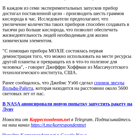
В каждом из семи экспериментальных запусков прибор
достигал поставленной цели - производить шесть граммов
кислорода в час. Исследователи предполагают, что
увеличение количества таких приборов способен создавать в
тысячи раз больше кислорода, что позволит обеспечить
жизнедеятельность людей необходимым для жизни
химическим элементом.
"С помощью прибора MOXIE состоялась первая
демонстрация того, что можно использовать на месте ресурсы
другой планеты и превращать их в что-то полезное для
человека", - говорит Джеффри Хоффман из Массачусетского
технологического института, США.
Ранее сообщалось, что Джеймс Уэбб сделал
снимок звезды
Вольфа-Райета
, которая находится на расстоянии около 5600
световых лет от нас.
В NASA анонсировали новую попытку запустить ракету на
Луну
Новости от
Корреспондент.net
в Telegram. Подписывайтесь
на наш канал
https://t.me/korrespondentnet