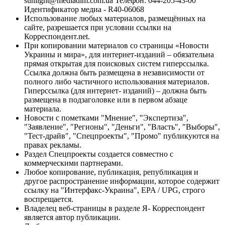
sunlight@mediadim.com.ua
Телефон: 044-205-43-00
Идентификатор медиа - R40-06068
Использование любых материалов, размещённых на
сайте, разрешается при условии ссылки на
Корреспондент.net.
При копировании материалов со страницы «Новости
Украины и мира», для интернет-изданий – обязательна
прямая открытая для поисковых систем гиперссылка.
Ссылка должна быть размещена в независимости от
полного либо частичного использования материалов.
Гиперссылка (для интернет- изданий) – должна быть
размещена в подзаголовке или в первом абзаце
материала.
Новости с пометками "Мнение", "Экспертиза",
"Заявление", "Регионы", "Деньги", "Власть", "Выборы",
"Тест-драйв", "Спецпроекты", "Промо" публикуются на
правах рекламы.
Раздел Спецпроекты создается совместно с
коммерческими партнерами.
Любое копирование, публикация, републикация и
другое распространение информации, которое содержит
ссылку на "Интерфакс-Украина", EPA / UPG, строго
воспрещается.
Владелец веб-страницы в разделе Я- Корреспондент
является автор публикации.