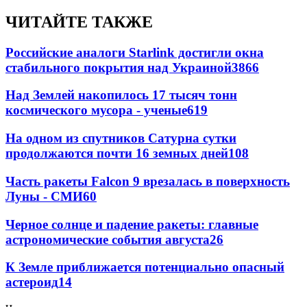
ЧИТАЙТЕ ТАКЖЕ
Российские аналоги Starlink достигли окна
стабильного покрытия над Украиной
3866
Над Землей накопилось 17 тысяч тонн
космического мусора - ученые
619
На одном из спутников Сатурна сутки
продолжаются почти 16 земных дней
108
Часть ракеты Falcon 9 врезалась в поверхность
Луны - СМИ
60
Черное солнце и падение ракеты: главные
астрономические события августа
26
К Земле приближается потенциально опасный
астероид
14