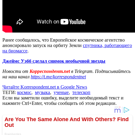
Ранее сообщалось, что Европейское космическое агентство
анонсировало запуск на орбиту Земли
спутника, работающего
на биомассе
.
Джеймс Уэбб сделал снимок необычной звезды
Новости от
Корреспондент.net
в Telegram. Подписывайтесь
на наш канал
https://t.me/korrespondentnet
Читайте Korrespondent.net в Google News
ТЕГИ:
космос
,
музыка
,
ученые
,
телескоп
Если вы заметили ошибку, выделите необходимый текст и
нажмите Ctrl+Enter, чтобы сообщить об этом редакции.