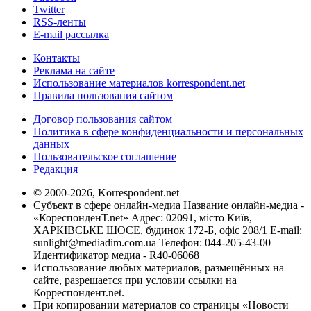
Twitter
RSS-ленты
E-mail рассылка
Контакты
Реклама на сайте
Использование материалов korrespondent.net
Правила пользования сайтом
Договор пользования сайтом
Политика в сфере конфиденциальности и персональных
данных
Пользовательское соглашение
Редакция
© 2000-2026, Korrespondent.net
Субъект в сфере онлайн-медиа Название онлайн-медиа -
«КореспонденТ.net» Адрес: 02091, місто Київ,
ХАРКІВСЬКЕ ШОСЕ, будинок 172-Б, офіс 208/1 E-mail:
sunlight@mediadim.com.ua
Телефон: 044-205-43-00
Идентификатор медиа - R40-06068
Использование любых материалов, размещённых на
сайте, разрешается при условии ссылки на
Корреспондент.net.
При копировании материалов со страницы «Новости