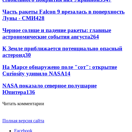
Часть ракеты Falcon 9 врезалась в поверхность
Луны - СМИ
428
Черное солнце и падение ракеты: главные
астрономические события августа
264
К Земле приближается потенциально опасный
астероид
30
На Марсе обнаружено поле "сот": открытие
Curiosity удивило NASA
14
NASA показало северное полушарие
Юпитера
13
6
Читать комментарии
Полная версия сайта
Facebook