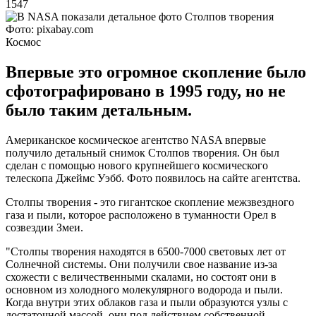
1547
Фото: pixabay.com
Космос
Впервые это огромное скопление было
сфотографировано в 1995 году, но не
было таким детальным.
Американское космическое агентство NASA впервые
получило детальный снимок Столпов творения. Он был
сделан с помощью нового крупнейшего космического
телескопа Джеймс Уэбб. Фото появилось на сайте агентства.
Столпы творения - это гигантское скопление межзвездного
газа и пыли, которое расположено в туманности Орел в
созвездии Змеи.
"Столпы творения находятся в 6500-7000 световых лет от
Солнечной системы. Они получили свое название из-за
схожести с величественными скалами, но состоят они в
основном из холодного молекулярного водорода и пыли.
Когда внутри этих облаков газа и пыли образуются узлы с
достаточной массой, они под действием собственной