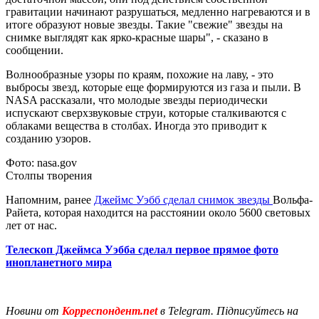
гравитации начинают разрушаться, медленно нагреваются и в
итоге образуют новые звезды. Такие "свежие" звезды на
снимке выглядят как ярко-красные шары", - сказано в
сообщении.
Волнообразные узоры по краям, похожие на лаву, - это
выбросы звезд, которые еще формируются из газа и пыли. В
NASA рассказали, что молодые звезды периодически
испускают сверхзвуковые струи, которые сталкиваются с
облаками вещества в столбах. Иногда это приводит к
созданию узоров.
Фото: nasa.gov
Столпы творения
Напомним, ранее
Джеймс Уэбб сделал снимок звезды
Вольфа-
Райета, которая находится на расстоянии около 5600 световых
лет от нас.
Телескоп Джеймса Уэбба сделал первое прямое фото
инопланетного мира
Новини от
Корреспондент.net
в Telegram. Підписуйтесь на