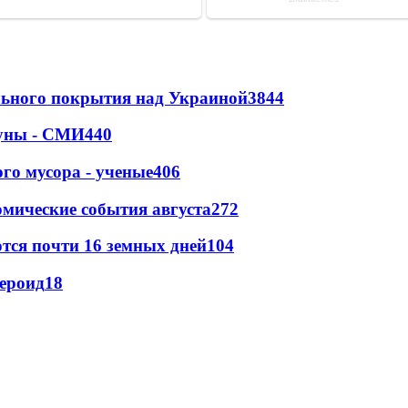
ильного покрытия над Украиной
3844
Луны - СМИ
440
го мусора - ученые
406
омические события августа
272
тся почти 16 земных дней
104
тероид
18