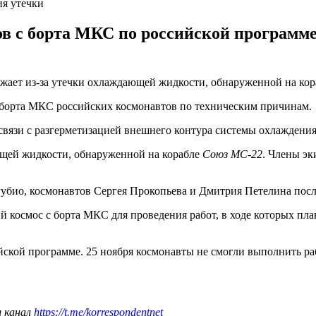
ия утечки
ов с борта МКС по российской программ
ает из-за утечки охлаждающей жидкости, обнаруженной на кор
с борта МКС российских космонавтов по техническим причинам.
связи с разгерметизацией внешнего контура системы охлаждени
щей жидкости, обнаруженной на корабле
Союз МС-22
. Члены эк
био, космонавтов Сергея Прокопьева и Дмитрия Петелина после 
 космос с борта МКС для проведения работ, в ходе которых пл
ийской программе. 25 ноября космонавты не смогли выполнить р
ш канал
https://t.me/korrespondentnet