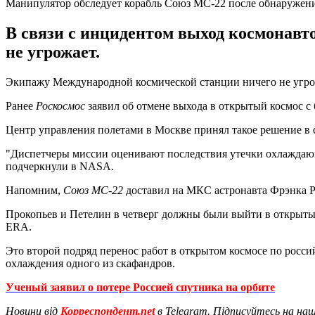
Манипулятор обследует корабль Союз МС-22 после обнаружен
В связи с инцидентом выход космонавт
не угрожает.
Экипажу Международной космической станции ничего не угрож
Ранее
Роскосмос
заявил об отмене выхода в открытый космос 
Центр управления полетами в Москве принял такое решение в 
"Диспетчеры миссии оценивают последствия утечки охлаждаю
подчеркнули в NASA.
Напомним,
Союз МС-22
доставил на МКС астронавта Фрэнка Ру
Прокопьев и Петелин в четверг должны были выйти в открытый
ERA.
Это второй подряд перенос работ в открытом космосе по росс
охлаждения одного из скафандров.
Ученый заявил о потере Россией спутника на орбите
Новини від
Корреспондент.net
в Telegram. Підписуйтесь на на