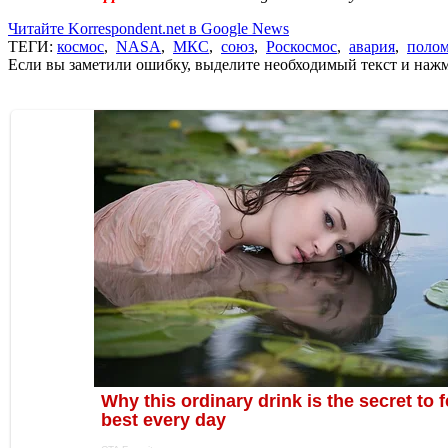
Читайте Korrespondent.net в Google News
ТЕГИ:
космос
,
NASA
,
МКС
,
союз
,
Роскосмос
,
авария
,
поло
Если вы заметили ошибку, выделите необходимый текст и нажми