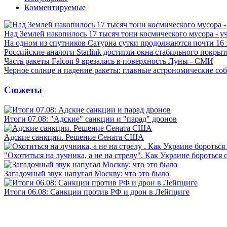
Комментируемые
Над Землей накопилось 17 тысяч тонн космического мусора - у
На одном из спутников Сатурна сутки продолжаются почти 16
Российские аналоги Starlink достигли окна стабильного покры
Часть ракеты Falcon 9 врезалась в поверхность Луны - СМИ
Черное солнце и падение ракеты: главные астрономические соб
Сюжеты
Итоги 07.08: "Адские" санкции и "парад" дронов
Адские санкции. Решение Сената США
"Охотиться на лучника, а не на стрелу". Как Украине бороться 
Загадочный звук напугал Москву: что это было
Итоги 06.08: Санкции против РФ и дрон в Лейпциге