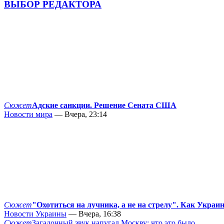
ВЫБОР РЕДАКТОРА
Сюжет
Адские санкции. Решение Сената США
Новости мира
— Вчера, 23:14
Сюжет
"Охотиться на лучника, а не на стрелу". Как Украи
Новости Украины
— Вчера, 16:38
Сюжет
Загадочный звук напугал Москву: что это было