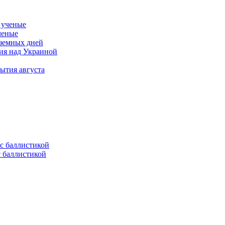
ченые
 земных дней
тия над Украиной
ытия августа
с баллистикой