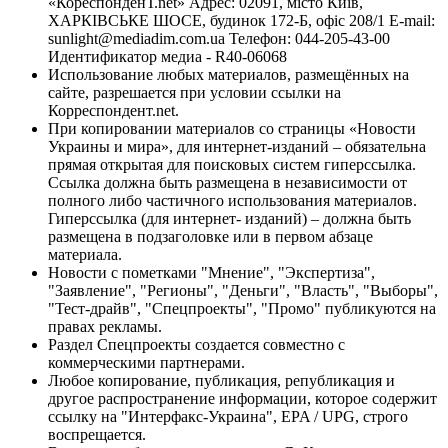
«КореспонденТ.net» Адрес: 02091, місто Київ,
ХАРКІВСЬКЕ ШОСЕ, будинок 172-Б, офіс 208/1 E-mail:
sunlight@mediadim.com.ua
Телефон: 044-205-43-00
Идентификатор медиа - R40-06068
Использование любых материалов, размещённых на
сайте, разрешается при условии ссылки на
Корреспондент.net.
При копировании материалов со страницы «Новости
Украины и мира», для интернет-изданий – обязательна
прямая открытая для поисковых систем гиперссылка.
Ссылка должна быть размещена в независимости от
полного либо частичного использования материалов.
Гиперссылка (для интернет- изданий) – должна быть
размещена в подзаголовке или в первом абзаце
материала.
Новости с пометками "Мнение", "Экспертиза",
"Заявление", "Регионы", "Деньги", "Власть", "Выборы",
"Тест-драйв", "Спецпроекты", "Промо" публикуются на
правах рекламы.
Раздел Спецпроекты создается совместно с
коммерческими партнерами.
Любое копирование, публикация, републикация и
другое распространение информации, которое содержит
ссылку на "Интерфакс-Украина", EPA / UPG, строго
воспрещается.