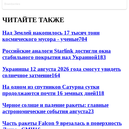
ЧИТАЙТЕ ТАКЖЕ
Над Землей накопилось 17 тысяч тонн
космического мусора - ученые
704
Российские аналоги Starlink достигли окна
стабильного покрытия над Украиной
183
Украинцы 12 августа 2026 года смогут увидеть
солнечное затмение
164
На одном из спутников Сатурна сутки
продолжаются почти 16 земных дней
118
Черное солнце и падение ракеты: главные
астрономические события августа
23
Часть ракеты Falcon 9 врезалась в поверхность