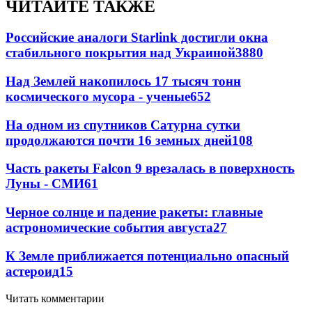
ЧИТАЙТЕ ТАКЖЕ
Российские аналоги Starlink достигли окна
стабильного покрытия над Украиной
3880
Над Землей накопилось 17 тысяч тонн
космического мусора - ученые
652
На одном из спутников Сатурна сутки
продолжаются почти 16 земных дней
108
Часть ракеты Falcon 9 врезалась в поверхность
Луны - СМИ
61
Черное солнце и падение ракеты: главные
астрономические события августа
27
К Земле приближается потенциально опасный
астероид
15
Читать комментарии