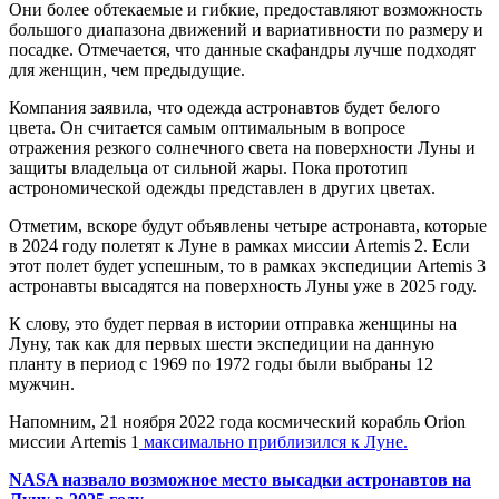
Они более обтекаемые и гибкие, предоставляют возможность
большого диапазона движений и вариативности по размеру и
посадке. Отмечается, что данные скафандры лучше подходят
для женщин, чем предыдущие.
Компания заявила, что одежда астронавтов будет белого
цвета. Он считается самым оптимальным в вопросе
отражения резкого солнечного света на поверхности Луны и
защиты владельца от сильной жары. Пока прототип
астрономической одежды представлен в других цветах.
Отметим, вскоре будут объявлены четыре астронавта, которые
в 2024 году полетят к Луне в рамках миссии Artemis 2. Если
этот полет будет успешным, то в рамках экспедиции Artemis 3
астронавты высадятся на поверхность Луны уже в 2025 году.
К слову, это будет первая в истории отправка женщины на
Луну, так как для первых шести экспедиции на данную
планту в период с 1969 по 1972 годы были выбраны 12
мужчин.
Напомним, 21 ноября 2022 года космический корабль Orion
миссии Artemis 1
максимально приблизился к Луне.
NASA назвало возможное место высадки астронавтов на