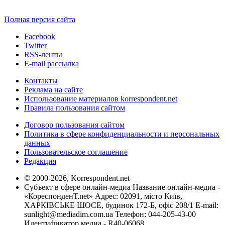
Полная версия сайта
Facebook
Twitter
RSS-ленты
E-mail рассылка
Контакты
Реклама на сайте
Использование материалов korrespondent.net
Правила пользования сайтом
Договор пользования сайтом
Политика в сфере конфиденциальности и персональных
данных
Пользовательское соглашение
Редакция
© 2000-2026, Korrespondent.net
Субъект в сфере онлайн-медиа Название онлайн-медиа -
«КореспонденТ.net» Адрес: 02091, місто Київ,
ХАРКІВСЬКЕ ШОСЕ, будинок 172-Б, офіс 208/1 E-mail:
sunlight@mediadim.com.ua
Телефон: 044-205-43-00
Идентификатор медиа - R40-06068