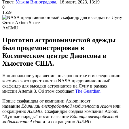
Текст:
Ульяна Виноградова
, 16 марта 2023, 13:19
0
1559
Фото: Axiom Space
AxEMU
Прототип астрономической одежды
был продемонстрирован в
Космическом центре Джонсона в
Хьюстоне США.
Национальное управление по аэронавтике и исследованию
космического пространства NASA представило новый
скафандр для высадки астронавтов на Луну в рамках
миссии Artemis 3. Об этом сообщает
The Guardian
.
Новые скафандры от компании Axiom носят
название
Единицай внекорабельной мобильности Axiom
или
сокращенно
AxEMU.
Скафандры создала компания Axiom.
"Лунные наряды" носят название
Единица внекорабельной
мобильности Axiom
или сокращенно
AxEMU.