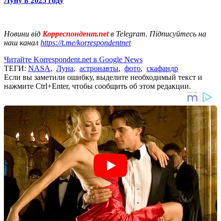
Луну в 2025 году
Новини від
Корреспондент.net
в Telegram. Підписуйтесь на
наш канал
https://t.me/korrespondentnet
Читайте Korrespondent.net в Google News
ТЕГИ:
NASA
,
Луна
,
астронавты
,
фото
,
скафандр
Если вы заметили ошибку, выделите необходимый текст и
нажмите Ctrl+Enter, чтобы сообщить об этом редакции.