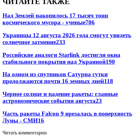
ЧИТАЙТЕ ТАКЖЕ
Над Землей накопилось 17 тысяч тонн
космического мусора - ученые
706
Украинцы 12 августа 2026 года смогут увидеть
солнечное затмение
233
Российские аналоги Starlink достигли окна
стабильного покрытия над Украиной
190
На одном из спутников Сатурна сутки
продолжаются почти 16 земных дней
118
Черное солнце и падение ракеты: главные
астрономические события августа
23
Часть ракеты Falcon 9 врезалась в поверхность
Луны - СМИ
16
Читать комментарии