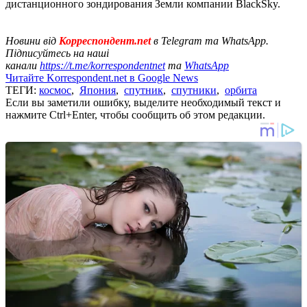
дистанционного зондирования Земли компании BlackSky.
Новини від
Корреспондент.net
в Telegram та WhatsApp.
Підписуйтесь на наші
канали
https://t.me/korrespondentnet
та
WhatsApp
Читайте Korrespondent.net в Google News
ТЕГИ:
космос
,
Япония
,
спутник
,
спутники
,
орбита
Если вы заметили ошибку, выделите необходимый текст и
нажмите Ctrl+Enter, чтобы сообщить об этом редакции.