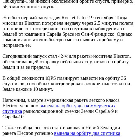
Tsukuyomi-1 на низкой околоземной орбите спустя, примерно,
56,5 минут после запуска.
Это был первый запуск для Rocket Lab с 19 сентября. Тогда
миссия из Electron потерпела неудачу через 2,5 минуты полета,
что привело к потере одного из спутников наблюдения за
Землей от компании Capella Space из Сан-Франциско. Однако
компания достаточно быстро смогла выявить проблему и
исправить ее.
Сегодняшний запуск стал 42-м для ракеты-носителя Electron,
обеспечивающей отправку небольших спутников на орбиту
Земли и за ее пределы.
В общей сложности iQPS планирует вывести на орбиту 36
спутников, способных контролировать конкретные точки на
Земле каждые 10 минут.
Напомним, в марте американская ракета легкого класса
Electron успешно
вывела на орбиту два коммерческих
спутника
радиолокационной съемки Земли Capella-9 и
Capella-10.
Также сообщалось, что стартовавшая в Новой Зеландии
ракета Electron успешно
вывела на орбиту два спутника