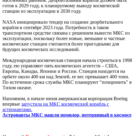
населенных районов. Деорбитальный корабль должен быть
готов к 2029 году, к планируемому выводу космической
станции из эксплуатации в 2030 году.
NASA инициировало тендер на создание деорбитального
корабля в сентябре 2023 года. Потребность в таком
транспортном средстве связана с решением вывести МКС из
эксплуатации, поскольку более новые, меньшие и частные
космические станции считаются более пригодными для
будущих космических исследований.
Международная космическая станция начала строиться в 1998
году, ею управляют пять космических агентств – США,
Европы, Канады, Японии и России. Станция находится на
орбите около 400 км над Землей, ее вес превышает 400 тонн.
По истечении срока службы МКС планируют "похоронить" в
Тихом океане.
Напомним, в начале июня американская корпорация Boeing
впервые
запустила на МКС космический корабль с
астронавтами.
Астронавты МКС нашли помидор, потерянный в космосе