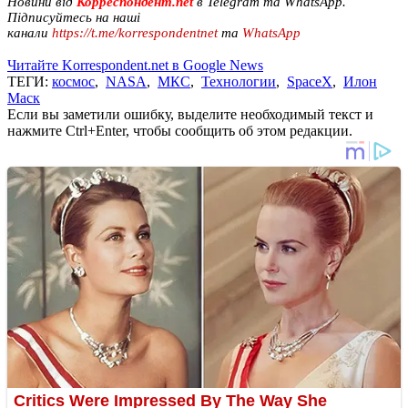
Новини від
Корреспондент.net
в Telegram та WhatsApp.
Підписуйтесь на наші
канали
https://t.me/korrespondentnet
та
WhatsApp
Читайте Korrespondent.net в Google News
ТЕГИ:
космос
,
NASA
,
МКС
,
Технологии
,
SpaceX
,
Илон
Маск
Если вы заметили ошибку, выделите необходимый текст и
нажмите Ctrl+Enter, чтобы сообщить об этом редакции.