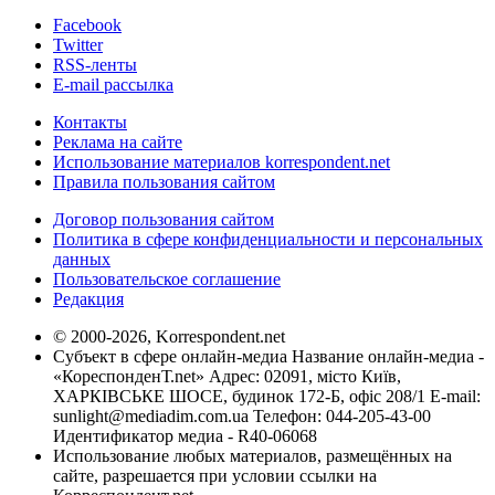
Facebook
Twitter
RSS-ленты
E-mail рассылка
Контакты
Реклама на сайте
Использование материалов korrespondent.net
Правила пользования сайтом
Договор пользования сайтом
Политика в сфере конфиденциальности и персональных
данных
Пользовательское соглашение
Редакция
© 2000-2026, Korrespondent.net
Субъект в сфере онлайн-медиа Название онлайн-медиа -
«КореспонденТ.net» Адрес: 02091, місто Київ,
ХАРКІВСЬКЕ ШОСЕ, будинок 172-Б, офіс 208/1 E-mail:
sunlight@mediadim.com.ua
Телефон: 044-205-43-00
Идентификатор медиа - R40-06068
Использование любых материалов, размещённых на
сайте, разрешается при условии ссылки на