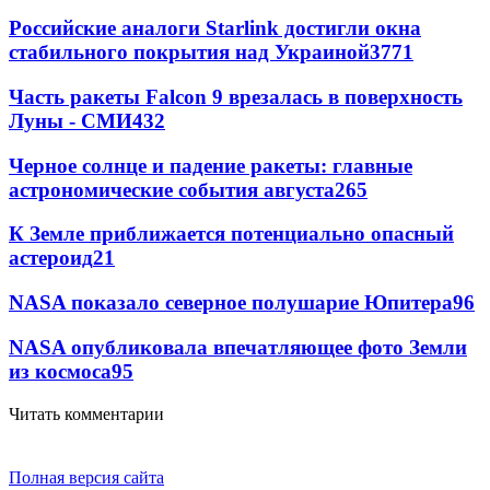
Российские аналоги Starlink достигли окна
стабильного покрытия над Украиной
3771
Часть ракеты Falcon 9 врезалась в поверхность
Луны - СМИ
432
Черное солнце и падение ракеты: главные
астрономические события августа
265
К Земле приближается потенциально опасный
астероид
21
NASA показало северное полушарие Юпитера
9
6
NASA опубликовала впечатляющее фото Земли
из космоса
9
5
Читать комментарии
Полная версия сайта