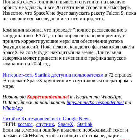
Попытка сжечь топливо и вывести спутники на высшую
орбиту не удалась, и все 20 спутников сгорели в атмосфере.
Известно, что SpaceX не будет запускать ракету Falcon 9, пока
не завершится расследование этого инцидента.
Компания заявила, что проведет "полное расследование в
координации с FAA", чтобы определить первопричину и
принять корректирующие меры для обеспечения успеха
будущих миссий. Пока неясно, как долго флагманская ракета
SpaceX Falcon 9 будет находиться на земле. Длительная
задержка может привести к изменению графика запусков
компании на 2024 год.
Интернет-сеть Starlink доступна пользователям
в 72 странах.
Это делает SpaceX крупнейшим спутниковым оператором в
мире.
Новини від
Корреспондент.net
в Telegram та WhatsApp.
Підписуйтесь на наші канали
https://t.me/korrespondentnet
та
WhatsApp
Читайте Korrespondent.net в Google News
ТЕГИ:
космос
,
спутник
,
SpaceX
,
Starlink
Если вы заметили ошибку, выделите необходимый текст и
нажмите Ctrl+Enter, чтобы сообщить об этом редакции.