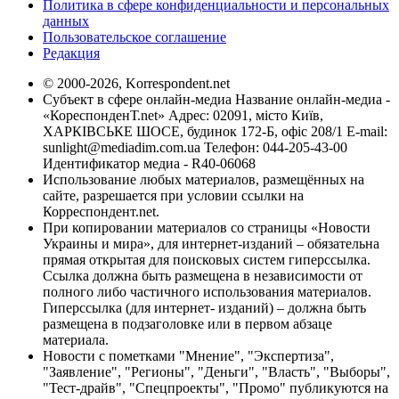
Политика в сфере конфиденциальности и персональных
данных
Пользовательское соглашение
Редакция
© 2000-2026, Korrespondent.net
Субъект в сфере онлайн-медиа Название онлайн-медиа -
«КореспонденТ.net» Адрес: 02091, місто Київ,
ХАРКІВСЬКЕ ШОСЕ, будинок 172-Б, офіс 208/1 E-mail:
sunlight@mediadim.com.ua
Телефон: 044-205-43-00
Идентификатор медиа - R40-06068
Использование любых материалов, размещённых на
сайте, разрешается при условии ссылки на
Корреспондент.net.
При копировании материалов со страницы «Новости
Украины и мира», для интернет-изданий – обязательна
прямая открытая для поисковых систем гиперссылка.
Ссылка должна быть размещена в независимости от
полного либо частичного использования материалов.
Гиперссылка (для интернет- изданий) – должна быть
размещена в подзаголовке или в первом абзаце
материала.
Новости с пометками "Мнение", "Экспертиза",
"Заявление", "Регионы", "Деньги", "Власть", "Выборы",
"Тест-драйв", "Спецпроекты", "Промо" публикуются на