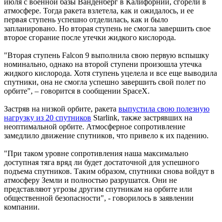
июля с военной базы Ванденберг в Калифорнии, сгорели в
атмосфере. Тогда ракета взлетела, как и ожидалось, и ее
первая ступень успешно отделилась, как и было
запланировано. Но вторая ступень не смогла завершить свое
второе сгорание после утечки жидкого кислорода.
"Вторая ступень Falcon 9 выполнила свою первую вспышку
номинально, однако на второй ступени произошла утечка
жидкого кислорода. Хотя ступень уцелела и все еще выводила
спутники, она не смогла успешно завершить свой полет по
орбите", – говорится в сообщении SpaceX.
Застряв на низкой орбите, ракета
выпустила свою полезную
нагрузку из 20 спутников
Starlink, также застрявших на
неоптимальной орбите. Атмосферное сопротивление
замедлило движение спутников, что привело к их падению.
"При таком уровне сопротивления наша максимально
доступная тяга вряд ли будет достаточной для успешного
подъема спутников. Таким образом, спутники снова войдут в
атмосферу Земли и полностью разрушатся. Они не
представляют угрозы другим спутникам на орбите или
общественной безопасности", - говорилось в заявлении
компании.