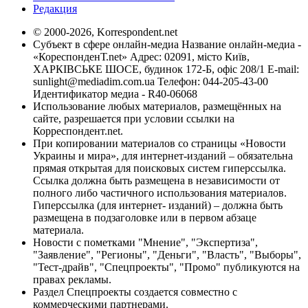
Редакция
© 2000-2026, Korrespondent.net
Субъект в сфере онлайн-медиа Название онлайн-медиа -
«КореспонденТ.net» Адрес: 02091, місто Київ,
ХАРКІВСЬКЕ ШОСЕ, будинок 172-Б, офіс 208/1 E-mail:
sunlight@mediadim.com.ua
Телефон: 044-205-43-00
Идентификатор медиа - R40-06068
Использование любых материалов, размещённых на
сайте, разрешается при условии ссылки на
Корреспондент.net.
При копировании материалов со страницы «Новости
Украины и мира», для интернет-изданий – обязательна
прямая открытая для поисковых систем гиперссылка.
Ссылка должна быть размещена в независимости от
полного либо частичного использования материалов.
Гиперссылка (для интернет- изданий) – должна быть
размещена в подзаголовке или в первом абзаце
материала.
Новости с пометками "Мнение", "Экспертиза",
"Заявление", "Регионы", "Деньги", "Власть", "Выборы",
"Тест-драйв", "Спецпроекты", "Промо" публикуются на
правах рекламы.
Раздел Спецпроекты создается совместно с
коммерческими партнерами.