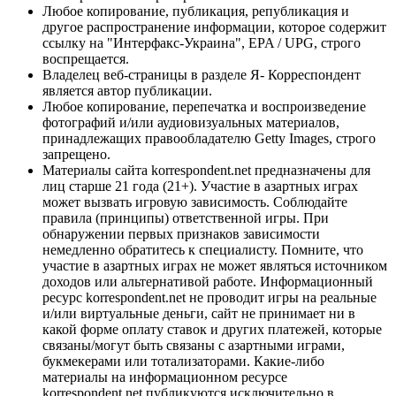
Любое копирование, публикация, републикация и
другое распространение информации, которое содержит
ссылку на "Интерфакс-Украина", EPA / UPG, строго
воспрещается.
Владелец веб-страницы в разделе Я- Корреспондент
является автор публикации.
Любое копирование, перепечатка и воспроизведение
фотографий и/или аудиовизуальных материалов,
принадлежащих правообладателю Getty Images, строго
запрещено.
Материалы сайта korrespondent.net предназначены для
лиц старше 21 года (21+). Участие в азартных играх
может вызвать игровую зависимость. Соблюдайте
правила (принципы) ответственной игры. При
обнаружении первых признаков зависимости
немедленно обратитесь к специалисту. Помните, что
участие в азартных играх не может являться источником
доходов или альтернативой работе. Информационный
ресурс korrespondent.net не проводит игры на реальные
и/или виртуальные деньги, сайт не принимает ни в
какой форме оплату ставок и других платежей, которые
связаны/могут быть связаны с азартными играми,
букмекерами или тотализаторами. Какие-либо
материалы на информационном ресурсе
korrespondent.net публикуются исключительно в