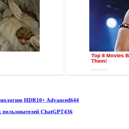
ехнологию HDR10+ Advanced
644
х пользователей ChatGPT
436