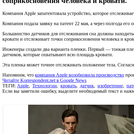
соприкосновения человека и кровати.
Компания Apple запатентовала устройство, которое отслеживает
Компания подала заявку на патент 22 мая, а через полгода его
Большинство датчиков для отслеживания сна должны находитьс
кровати и отслеживает точки соприкосновения человека и кров
Инженеры создали два варианта пленки. Первый — тонкая пленк
датчиков, которые охватывают всю площадь кровати.
Эта пленка может точнее отслеживать положение тела. Согласн
Напомним, что
компания Apple возобновила производство
прош
Читайте Korrespondent.net в Google News
ТЕГИ:
Apple
,
Технологии
,
кровать
,
датчик
,
изобретение
,
пат
Если вы заметили ошибку, выделите необходимый текст и нажми