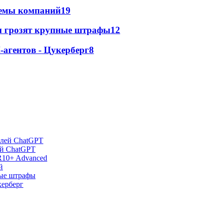
стемы компаний
19
м грозят крупные штрафы
12
агентов - Цукерберг
8
ей ChatGPT
R10+ Advanced
й
ные штрафы
керберг