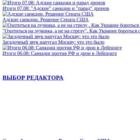
Итоги 07.08: "Адские" санкции и "парад" дронов
Адские санкции. Решение Сената США
"Охотиться на лучника, а не на стрелу". Как Украине бороться 
Загадочный звук напугал Москву: что это было
Итоги 06.08: Санкции против РФ и дрон в Лейпциге
ВЫБОР РЕДАКТОРА