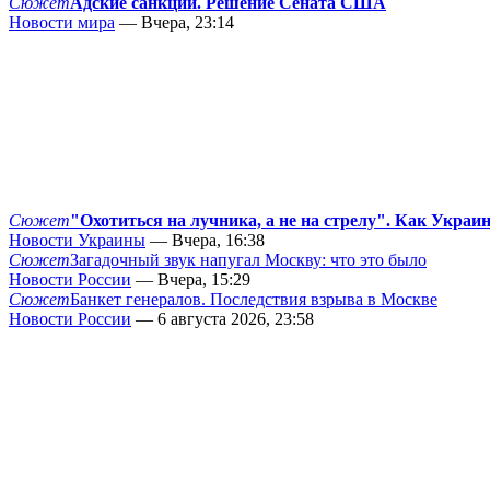
Сюжет
Адские санкции. Решение Сената США
Новости мира
— Вчера, 23:14
Сюжет
"Охотиться на лучника, а не на стрелу". Как Украи
Новости Украины
— Вчера, 16:38
Сюжет
Загадочный звук напугал Москву: что это было
Новости России
— Вчера, 15:29
Сюжет
Банкет генералов. Последствия взрыва в Москве
Новости России
— 6 августа 2026, 23:58