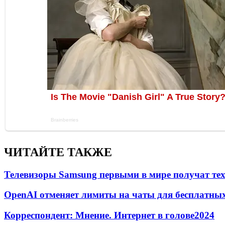
ЧИТАЙТЕ ТАКЖЕ
Телевизоры Samsung первыми в мире получат т
OpenAI отменяет лимиты на чаты для бесплатны
Корреспондент: Мнение. Интернет в голове
20
24