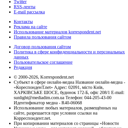
Twitter
RSS-ленты
E-mail рассылка
Контакты
Реклама на сайте
Использование материалов korrespondent.net
Правила пользования сайтом
Договор пользования сайтом
Политика в сфере конфиденциальности и персональных
данных
Пользовательское соглашение
Редакция
© 2000-2026, Korrespondent.net
Субъект в сфере онлайн-медиа Название онлайн-медиа -
«КореспонденТ.net» Адрес: 02091, місто Київ,
ХАРКІВСЬКЕ ШОСЕ, будинок 172-Б, офіс 208/1 E-mail:
sunlight@mediadim.com.ua
Телефон: 044-205-43-00
Идентификатор медиа - R40-06068
Использование любых материалов, размещённых на
сайте, разрешается при условии ссылки на
Корреспондент.net.
При копировании материалов со страницы «Новости