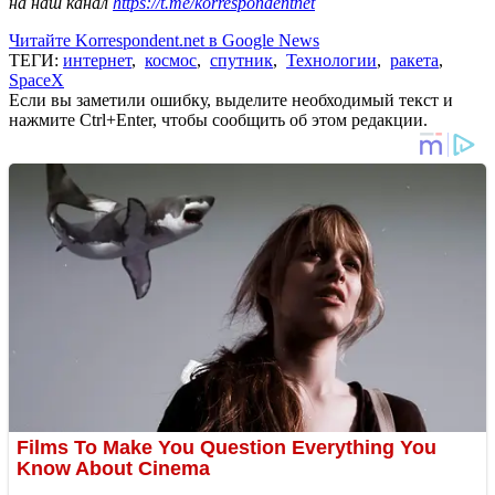
на наш канал
https://t.me/korrespondentnet
Читайте Korrespondent.net в Google News
ТЕГИ:
интернет
,
космос
,
спутник
,
Технологии
,
ракета
,
SpaceX
Если вы заметили ошибку, выделите необходимый текст и
нажмите Ctrl+Enter, чтобы сообщить об этом редакции.