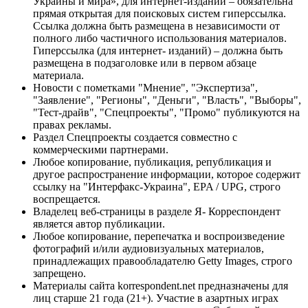
Украины и мира», для интернет-изданий – обязательна
прямая открытая для поисковых систем гиперссылка.
Ссылка должна быть размещена в независимости от
полного либо частичного использования материалов.
Гиперссылка (для интернет- изданий) – должна быть
размещена в подзаголовке или в первом абзаце
материала.
Новости с пометками "Мнение", "Экспертиза",
"Заявление", "Регионы", "Деньги", "Власть", "Выборы",
"Тест-драйв", "Спецпроекты", "Промо" публикуются на
правах рекламы.
Раздел Спецпроекты создается совместно с
коммерческими партнерами.
Любое копирование, публикация, републикация и
другое распространение информации, которое содержит
ссылку на "Интерфакс-Украина", EPA / UPG, строго
воспрещается.
Владелец веб-страницы в разделе Я- Корреспондент
является автор публикации.
Любое копирование, перепечатка и воспроизведение
фотографий и/или аудиовизуальных материалов,
принадлежащих правообладателю Getty Images, строго
запрещено.
Материалы сайта korrespondent.net предназначены для
лиц старше 21 года (21+). Участие в азартных играх