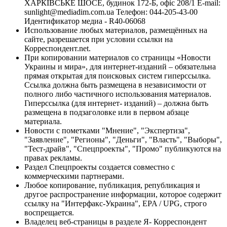
ХАРКІВСЬКЕ ШОСЕ, будинок 172-Б, офіс 208/1 E-mail:
sunlight@mediadim.com.ua
Телефон: 044-205-43-00
Идентификатор медиа - R40-06068
Использование любых материалов, размещённых на
сайте, разрешается при условии ссылки на
Корреспондент.net.
При копировании материалов со страницы «Новости
Украины и мира», для интернет-изданий – обязательна
прямая открытая для поисковых систем гиперссылка.
Ссылка должна быть размещена в независимости от
полного либо частичного использования материалов.
Гиперссылка (для интернет- изданий) – должна быть
размещена в подзаголовке или в первом абзаце
материала.
Новости с пометками "Мнение", "Экспертиза",
"Заявление", "Регионы", "Деньги", "Власть", "Выборы",
"Тест-драйв", "Спецпроекты", "Промо" публикуются на
правах рекламы.
Раздел Спецпроекты создается совместно с
коммерческими партнерами.
Любое копирование, публикация, републикация и
другое распространение информации, которое содержит
ссылку на "Интерфакс-Украина", EPA / UPG, строго
воспрещается.
Владелец веб-страницы в разделе Я- Корреспондент