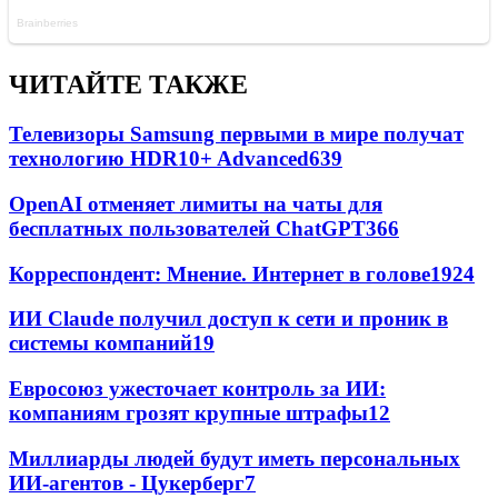
ЧИТАЙТЕ ТАКЖЕ
Телевизоры Samsung первыми в мире получат
технологию HDR10+ Advanced
639
OpenAI отменяет лимиты на чаты для
бесплатных пользователей ChatGPT
366
Корреспондент: Мнение. Интернет в голове
19
24
ИИ Claude получил доступ к сети и проник в
системы компаний
19
Евросоюз ужесточает контроль за ИИ:
компаниям грозят крупные штрафы
12
Миллиарды людей будут иметь персональных
ИИ-агентов - Цукерберг
7