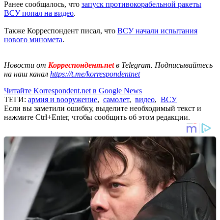
Ранее сообщалось, что
запуск противокорабельной ракеты
ВСУ попал на видео
.
Также Корреспондент писал, что
ВСУ начали испытания
нового миномета
.
Новости от
Корреспондент.net
в Telegram. Подписывайтесь
на наш канал
https://t.me/korrespondentnet
Читайте Korrespondent.net в Google News
ТЕГИ:
армия и вооружение
,
самолет
,
видео
,
ВСУ
Если вы заметили ошибку, выделите необходимый текст и
нажмите Ctrl+Enter, чтобы сообщить об этом редакции.