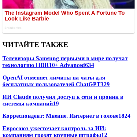
ЧИТАЙТЕ ТАКЖЕ
Телевизоры Samsung первыми в мире получат
технологию HDR10+ Advanced
634
OpenAI отменяет лимиты на чаты для
бесплатных пользователей ChatGPT
329
ИИ Claude получил доступ к сети и проник в
системы компаний
19
Корреспондент: Мнение. Интернет в голове
18
24
Евросоюз ужесточает контроль за ИИ:
компаниям грозят крупные штрафы
12