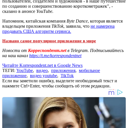
пользователей, создателей и художников - в наше путешествие
по созданию и совершенствованию короткометражек", -
сказано в анонсе
YouТube.
Напомним, китайская компания
Byte Dance
, которая является
владельцем приложения
TikTok
, заявила, что
не намерена
продавать США алгоритм сервиса.
Названо самое популярное приложение в мире
Новости от
Корреспондент.net
в Telegram. Подписывайтесь
на наш канал
https://t.me/korrespondentnet
Читайте Korrespondent.net в Google News
ТЕГИ:
YouTube
,
видео
,
приложения
,
мобильное
приложение
,
видео youtube
,
TikTok
Если вы заметили ошибку, выделите необходимый текст и
нажмите Ctrl+Enter, чтобы сообщить об этом редакции.