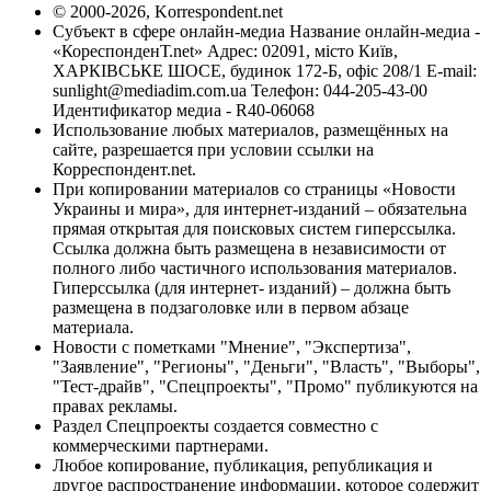
© 2000-2026, Korrespondent.net
Субъект в сфере онлайн-медиа Название онлайн-медиа -
«КореспонденТ.net» Адрес: 02091, місто Київ,
ХАРКІВСЬКЕ ШОСЕ, будинок 172-Б, офіс 208/1 E-mail:
sunlight@mediadim.com.ua
Телефон: 044-205-43-00
Идентификатор медиа - R40-06068
Использование любых материалов, размещённых на
сайте, разрешается при условии ссылки на
Корреспондент.net.
При копировании материалов со страницы «Новости
Украины и мира», для интернет-изданий – обязательна
прямая открытая для поисковых систем гиперссылка.
Ссылка должна быть размещена в независимости от
полного либо частичного использования материалов.
Гиперссылка (для интернет- изданий) – должна быть
размещена в подзаголовке или в первом абзаце
материала.
Новости с пометками "Мнение", "Экспертиза",
"Заявление", "Регионы", "Деньги", "Власть", "Выборы",
"Тест-драйв", "Спецпроекты", "Промо" публикуются на
правах рекламы.
Раздел Спецпроекты создается совместно с
коммерческими партнерами.
Любое копирование, публикация, републикация и
другое распространение информации, которое содержит