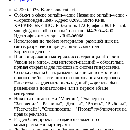
© 2000-2026, Korrespondent.net
Субъект в сфере онлайн-медиа Название онлайн-медиа -
«КореспонденТ.net» Адрес: 02091, місто Київ,
ХАРКІВСЬКЕ ШОСЕ, будинок 172-Б, офіс 208/1 E-mail:
sunlight@mediadim.com.ua
Телефон: 044-205-43-00
Идентификатор медиа - R40-06068
Использование любых материалов, размещённых на
сайте, разрешается при условии ссылки на
Корреспондент.net.
При копировании материалов со страницы «Новости
Украины и мира», для интернет-изданий – обязательна
прямая открытая для поисковых систем гиперссылка.
Ссылка должна быть размещена в независимости от
полного либо частичного использования материалов.
Гиперссылка (для интернет- изданий) – должна быть
размещена в подзаголовке или в первом абзаце
материала.
Новости с пометками "Мнение", "Экспертиза",
"Заявление", "Регионы", "Деньги", "Власть", "Выборы",
"Тест-драйв", "Спецпроекты", "Промо" публикуются на
правах рекламы.
Раздел Спецпроекты создается совместно с
коммерческими партнерами.
Любое копирование, публикация, републикация и