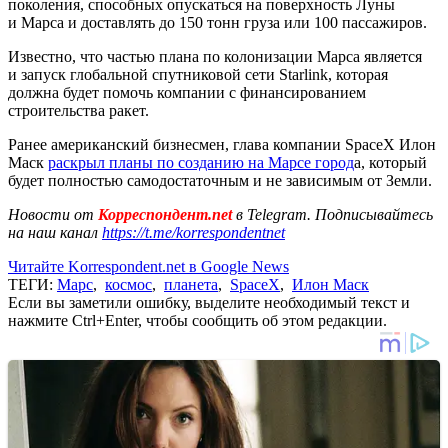
поколения, способных опускаться на поверхность Луны
и Марса и доставлять до 150 тонн груза или 100 пассажиров.
Известно, что частью плана по колонизации Марса является
и запуск глобальной спутниковой сети Starlink, которая
должна будет помочь компании с финансированием
строительства ракет.
Ранее американский бизнесмен, глава компании SpaceX Илон
Маск
раскрыл планы по созданию на Марсе город
а, который
будет полностью самодостаточным и не зависимым от Земли.
Новости от
Корреспондент.net
в Telegram. Подписывайтесь
на наш канал
https://t.me/korrespondentnet
Читайте Korrespondent.net в Google News
ТЕГИ:
Марс
,
космос
,
планета
,
SpaceX
,
Илон Маск
Если вы заметили ошибку, выделите необходимый текст и
нажмите Ctrl+Enter, чтобы сообщить об этом редакции.