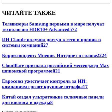
ЧИТАЙТЕ ТАКЖЕ
Телевизоры Samsung первыми в мире получат
технологию HDR10+ Advanced
572
ИИ Claude получил доступ к сети и проник в
системы компаний
27
Корреспондент: Мнение. Интернет в голове
22
24
Cloudflare признала российский мессенджер Мах
шпионской программой
21
Евросоюз ужесточает контроль за ИИ:
компаниям грозят крупные штрафы
17
Китай создал ультратонкие солнечные панели
для космоса и одежды
8