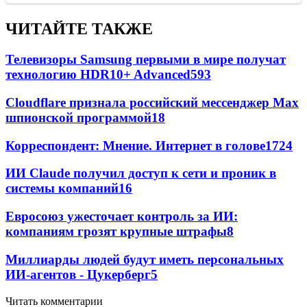
ЧИТАЙТЕ ТАКЖЕ
Телевизоры Samsung первыми в мире получат
технологию HDR10+ Advanced
593
Cloudflare признала российский мессенджер Мах
шпионской программой
18
Корреспондент: Мнение. Интернет в голове
17
24
ИИ Claude получил доступ к сети и проник в
системы компаний
16
Евросоюз ужесточает контроль за ИИ:
компаниям грозят крупные штрафы
8
Миллиарды людей будут иметь персональных
ИИ-агентов - Цукерберг
5
Читать комментарии