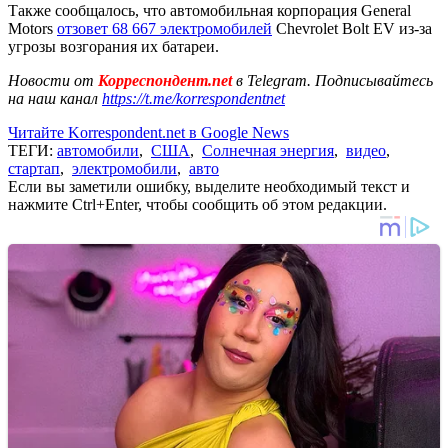
Также сообщалось, что автомобильная корпорация General
Motors
отзовет 68 667 электромобилей
Chevrolet Bolt EV из-за
угрозы возгорания их батареи.
Новости от
Корреспондент.net
в Telegram. Подписывайтесь
на наш канал
https://t.me/korrespondentnet
Читайте Korrespondent.net в Google News
ТЕГИ:
автомобили
,
США
,
Солнечная энергия
,
видео
,
стартап
,
электромобили
,
авто
Если вы заметили ошибку, выделите необходимый текст и
нажмите Ctrl+Enter, чтобы сообщить об этом редакции.