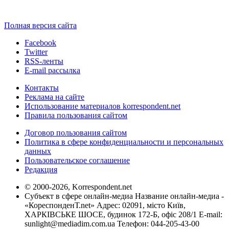
Полная версия сайта
Facebook
Twitter
RSS-ленты
E-mail рассылка
Контакты
Реклама на сайте
Использование материалов korrespondent.net
Правила пользования сайтом
Договор пользования сайтом
Политика в сфере конфиденциальности и персональных
данных
Пользовательское соглашение
Редакция
© 2000-2026, Korrespondent.net
Субъект в сфере онлайн-медиа Название онлайн-медиа -
«КореспонденТ.net» Адрес: 02091, місто Київ,
ХАРКІВСЬКЕ ШОСЕ, будинок 172-Б, офіс 208/1 E-mail:
sunlight@mediadim.com.ua
Телефон: 044-205-43-00