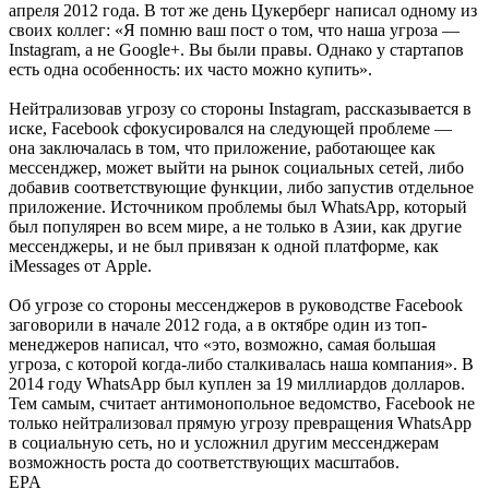
апреля 2012 года. В тот же день Цукерберг написал одному из
своих коллег: «Я помню ваш пост о том, что наша угроза —
Instagram, а не Google+. Вы были правы. Однако у стартапов
есть одна особенность: их часто можно купить».
Нейтрализовав угрозу со стороны Instagram, рассказывается в
иске, Facebook сфокусировался на следующей проблеме —
она заключалась в том, что приложение, работающее как
мессенджер, может выйти на рынок социальных сетей, либо
добавив соответствующие функции, либо запустив отдельное
приложение. Источником проблемы был WhatsApp, который
был популярен во всем мире, а не только в Азии, как другие
мессенджеры, и не был привязан к одной платформе, как
iMessages от Apple.
Об угрозе со стороны мессенджеров в руководстве Facebook
заговорили в начале 2012 года, а в октябре один из топ-
менеджеров написал, что «это, возможно, самая большая
угроза, с которой когда-либо сталкивалась наша компания». В
2014 году WhatsApp был куплен за 19 миллиардов долларов.
Тем самым, считает антимонопольное ведомство, Facebook не
только нейтрализовал прямую угрозу превращения WhatsApp
в социальную сеть, но и усложнил другим мессенджерам
возможность роста до соответствующих масштабов.
EPA