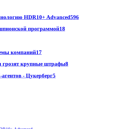
ехнологию HDR10+ Advanced
596
х шпионской программой
18
стемы компаний
17
м грозят крупные штрафы
8
агентов - Цукерберг
5