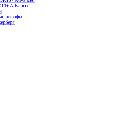
R10+ Advanced
й
ные штрафы
керберг