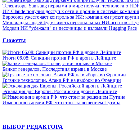
Телевизоры Samsung первыми в мире получат технологию HD
ИИ Claude получил доступ к сети и проник в системы компани
Евросоюз ужесточает контроль за ИИ: компаниям грозят круп
Миллиарды людей будут иметь персональных ИИ-агентов - Цу
Модели ИИ "убежали" из песочницы и взломали Hugging Face
Сюжеты
Итоги 06.08: Санкции против РФ и дрон в Лейпциге
Банкет генералов. Последствия взрыва в Москве
Грязные технологии. Атаки РФ на выборы во Франции
Эскалация для Европы. Российский дрон в Лейпциге
Изменения в армии РФ: что стоит за решением Путина
ВЫБОР РЕДАКТОРА