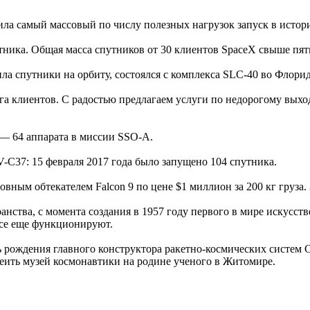
ила самый массовый по числу полезных нагрузок запуск в исто
утника. Общая масса спутников от 30 клиентов SpaceX свыше пят
вила спутники на орбиту, состоялся с комплекса SLC-40 во Флор
а клиентов. С радостью предлагаем услуги по недорогому выхо
— 64 аппарата в миссии SSO-A.
C37: 15 февраля 2017 года было запущено 104 спутника.
ным обтекателем Falcon 9 по цене $1 миллион за 200 кг груза.
тва, с момента создания в 1957 году первого в мире искусстве
 все еще функционируют.
рождения главного конструктора ракетно-космических систем С
еить музей космонавтики на родине ученого в Житомире.