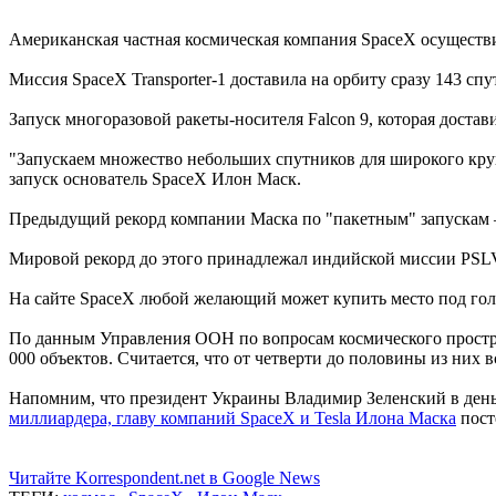
Американская частная космическая компания SpaceX осуществ
Миссия SpaceX Transporter-1 доставила на орбиту сразу 143 сп
Запуск многоразовой ракеты-носителя Falcon 9, которая доста
"Запускаем множество небольших спутников для широкого круг
запуск основатель SpaceX Илон Маск.
Предыдущий рекорд компании Маска по "пакетным" запускам 
Мировой рекорд до этого принадлежал индийской миссии PSLV-
На сайте SpaceX любой желающий может купить место под голов
По данным Управления ООН по вопросам космического пространс
000 объектов. Считается, что от четверти до половины из них
Напомним, что президент Украины Владимир Зеленский в день 
миллиардера, главу компаний SpaceX и Tesla Илона Маска
пост
Читайте Korrespondent.net в Google News