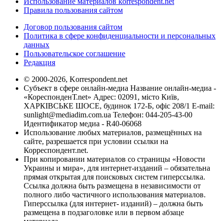
Использование материалов korrespondent.net
Правила пользования сайтом
Договор пользования сайтом
Политика в сфере конфиденциальности и персональных
данных
Пользовательское соглашение
Редакция
© 2000-2026, Korrespondent.net
Субъект в сфере онлайн-медиа Название онлайн-медиа -
«КореспонденТ.net» Адрес: 02091, місто Київ,
ХАРКІВСЬКЕ ШОСЕ, будинок 172-Б, офіс 208/1 E-mail:
sunlight@mediadim.com.ua
Телефон: 044-205-43-00
Идентификатор медиа - R40-06068
Использование любых материалов, размещённых на
сайте, разрешается при условии ссылки на
Корреспондент.net.
При копировании материалов со страницы «Новости
Украины и мира», для интернет-изданий – обязательна
прямая открытая для поисковых систем гиперссылка.
Ссылка должна быть размещена в независимости от
полного либо частичного использования материалов.
Гиперссылка (для интернет- изданий) – должна быть
размещена в подзаголовке или в первом абзаце