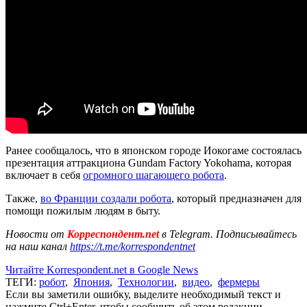
Ранее сообщалось, что в японском городе Иокогаме состоялась
презентация аттракциона Gundam Factory Yokohama, которая
включает в себя
огромного шагающего робота
.
Также,
во Франции создали робота
, который предназначен для
помощи пожилым людям в быту.
Новости от
Корреспондент.net
в Telegram. Подписывайтесь
на наш канал
https://t.me/korrespondentnet
Читайте Korrespondent.net в Google News
ТЕГИ:
робот
,
Япония
,
Технологии
,
видео
,
фермеры
Если вы заметили ошибку, выделите необходимый текст и
нажмите Ctrl+Enter, чтобы сообщить об этом редакции.