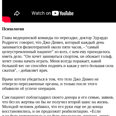
Психология
Глава медицинской команды по пересадке, доктор Эдуардо
Родригес говорит, что Джо Димео, который каждый день
занимается физиотерапией около пяти часов, - "самый
целеустремленный пациент" из всех, с кем ему приходилось
иметь дело. "Он хочет заниматься спортом, он обожает гольф,
хочет снова начать играть. Меня всегда поражает, какой
большой вес он способен поднять и какая у него большая сила
сжатия", - добавляет врач.
Врачи хотели убедиться в том, что тело Джо Димео не
отвергло пересаженные органы, и только после этого
объявили об успехе операции.
Сам пациент поблагодарил своего донора и его семью, заявив,
что без их жертвы он бы не получил второй шанс на жизнь.
Молодой человек добавил, что его руки еще не до конца
восстановились, и он продолжит реабилитацию. «Если
я не буду мотивирован и не буду продолжать лечение, этому