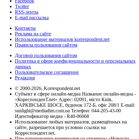
Facebook
Twitter
RSS-ленты
E-mail рассылка
Контакты
Реклама на сайте
Использование материалов korrespondent.net
Правила пользования сайтом
Договор пользования сайтом
Политика в сфере конфиденциальности и персональных
данных
Пользовательское соглашение
Редакция
© 2000-2026, Korrespondent.net
Субъект в сфере онлайн-медиа Название онлайн-медиа -
«КореспонденТ.net» Адрес: 02091, місто Київ,
ХАРКІВСЬКЕ ШОСЕ, будинок 172-Б, офіс 208/1 E-mail:
sunlight@mediadim.com.ua
Телефон: 044-205-43-00
Идентификатор медиа - R40-06068
Использование любых материалов, размещённых на
сайте, разрешается при условии ссылки на
Корреспондент.net.
При копировании материалов со страницы «Новости