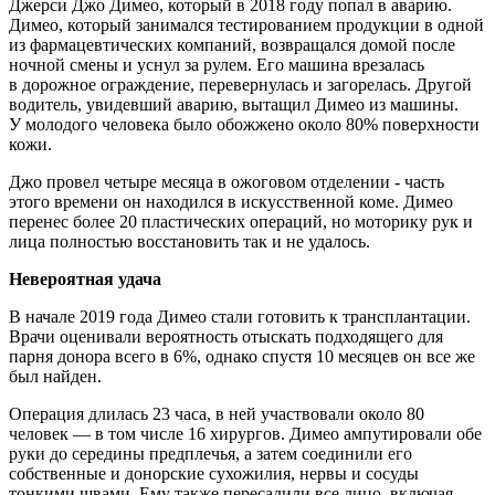
Джерси Джо Димео, который в 2018 году попал в аварию.
Димео, который занимался тестированием продукции в одной
из фармацевтических компаний, возвращался домой после
ночной смены и уснул за рулем. Его машина врезалась
в дорожное ограждение, перевернулась и загорелась. Другой
водитель, увидевший аварию, вытащил Димео из машины.
У молодого человека было обожжено около 80% поверхности
кожи.
Джо провел четыре месяца в ожоговом отделении - часть
этого времени он находился в искусственной коме. Димео
перенес более 20 пластических операций, но моторику рук и
лица полностью восстановить так и не удалось.
Невероятная удача
В начале 2019 года Димео стали готовить к трансплантации.
Врачи оценивали вероятность отыскать подходящего для
парня донора всего в 6%, однако спустя 10 месяцев он все же
был найден.
Операция длилась 23 часа, в ней участвовали около 80
человек — в том числе 16 хирургов. Димео ампутировали обе
руки до середины предплечья, а затем соединили его
собственные и донорские сухожилия, нервы и сосуды
тонкими швами. Ему также пересадили все лицо, включая