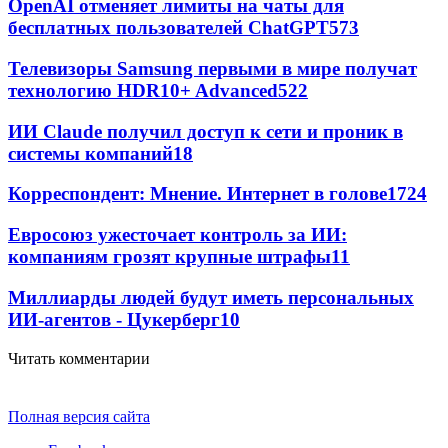
OpenAI отменяет лимиты на чаты для
бесплатных пользователей ChatGPT
573
Телевизоры Samsung первыми в мире получат
технологию HDR10+ Advanced
522
ИИ Claude получил доступ к сети и проник в
системы компаний
18
Корреспондент: Мнение. Интернет в голове
17
24
Евросоюз ужесточает контроль за ИИ:
компаниям грозят крупные штрафы
11
Миллиарды людей будут иметь персональных
ИИ-агентов - Цукерберг
10
Читать комментарии
Полная версия сайта