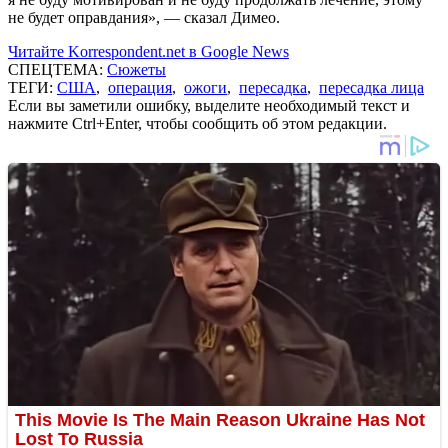
не будет оправдания», — сказал Димео.
Читайте Korrespondent.net в Google News
СПЕЦТЕМА:
Сюжеты
ТЕГИ:
США
,
операция
,
ожоги
,
пересадка
,
пересадка лица
Если вы заметили ошибку, выделите необходимый текст и
нажмите Ctrl+Enter, чтобы сообщить об этом редакции.