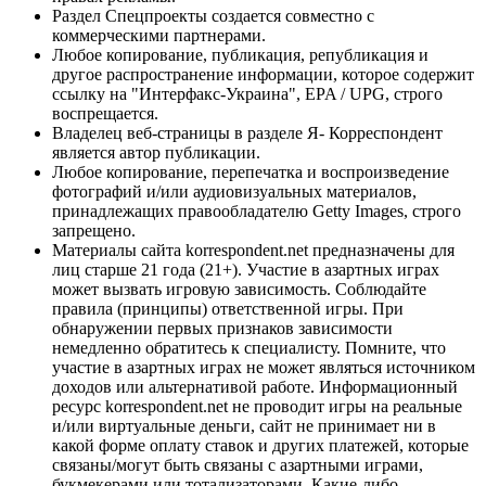
Раздел Спецпроекты создается совместно с
коммерческими партнерами.
Любое копирование, публикация, републикация и
другое распространение информации, которое содержит
ссылку на "Интерфакс-Украина", EPA / UPG, строго
воспрещается.
Владелец веб-страницы в разделе Я- Корреспондент
является автор публикации.
Любое копирование, перепечатка и воспроизведение
фотографий и/или аудиовизуальных материалов,
принадлежащих правообладателю Getty Images, строго
запрещено.
Материалы сайта korrespondent.net предназначены для
лиц старше 21 года (21+). Участие в азартных играх
может вызвать игровую зависимость. Соблюдайте
правила (принципы) ответственной игры. При
обнаружении первых признаков зависимости
немедленно обратитесь к специалисту. Помните, что
участие в азартных играх не может являться источником
доходов или альтернативой работе. Информационный
ресурс korrespondent.net не проводит игры на реальные
и/или виртуальные деньги, сайт не принимает ни в
какой форме оплату ставок и других платежей, которые
связаны/могут быть связаны с азартными играми,
букмекерами или тотализаторами. Какие-либо