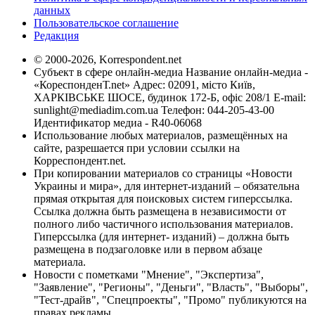
данных
Пользовательское соглашение
Редакция
© 2000-2026, Korrespondent.net
Субъект в сфере онлайн-медиа Название онлайн-медиа -
«КореспонденТ.net» Адрес: 02091, місто Київ,
ХАРКІВСЬКЕ ШОСЕ, будинок 172-Б, офіс 208/1 E-mail:
sunlight@mediadim.com.ua
Телефон: 044-205-43-00
Идентификатор медиа - R40-06068
Использование любых материалов, размещённых на
сайте, разрешается при условии ссылки на
Корреспондент.net.
При копировании материалов со страницы «Новости
Украины и мира», для интернет-изданий – обязательна
прямая открытая для поисковых систем гиперссылка.
Ссылка должна быть размещена в независимости от
полного либо частичного использования материалов.
Гиперссылка (для интернет- изданий) – должна быть
размещена в подзаголовке или в первом абзаце
материала.
Новости с пометками "Мнение", "Экспертиза",
"Заявление", "Регионы", "Деньги", "Власть", "Выборы",
"Тест-драйв", "Спецпроекты", "Промо" публикуются на
правах рекламы.