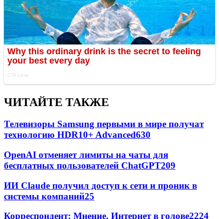
ЧИТАЙТЕ ТАКЖЕ
Телевизоры Samsung первыми в мире получат
технологию HDR10+ Advanced
630
OpenAI отменяет лимиты на чаты для
бесплатных пользователей ChatGPT
209
ИИ Claude получил доступ к сети и проник в
системы компаний
25
Корреспондент: Мнение. Интернет в голове
22
24