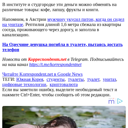
В институте и студгородке эти деньги можно обменять на
различные товары: кофе, лапшу, фрукты и книги.
Напомним, в Австрии
мужчину укусил питон, когда он сидел
на унитазе
. Рептилия длиной 1,6 метра сбежала из квартиры
соседа, проживающего через дорогу, и заползла в
канализацию.
На Одесчине девушка погибла в туалете, пытаясь достать
телефон
Новости от
Корреспондент.net
в Telegram. Подписывайтесь
на наш канал
https://t.me/korrespondentnet
Читайте Korrespondent.net в Google News
ТЕГИ:
Южная Корея
,
студенты
,
туалеты
,
туалет
,
унитаз
,
цифровые технологии
,
криптовалюта
Если вы заметили ошибку, выделите необходимый текст и
нажмите Ctrl+Enter, чтобы сообщить об этом редакции.