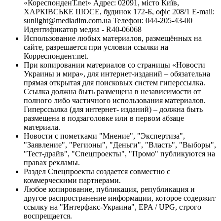
«КореспонденТ.net» Адрес: 02091, місто Київ,
ХАРКІВСЬКЕ ШОСЕ, будинок 172-Б, офіс 208/1 E-mail:
sunlight@mediadim.com.ua
Телефон: 044-205-43-00
Идентификатор медиа - R40-06068
Использование любых материалов, размещённых на
сайте, разрешается при условии ссылки на
Корреспондент.net.
При копировании материалов со страницы «Новости
Украины и мира», для интернет-изданий – обязательна
прямая открытая для поисковых систем гиперссылка.
Ссылка должна быть размещена в независимости от
полного либо частичного использования материалов.
Гиперссылка (для интернет- изданий) – должна быть
размещена в подзаголовке или в первом абзаце
материала.
Новости с пометками "Мнение", "Экспертиза",
"Заявление", "Регионы", "Деньги", "Власть", "Выборы",
"Тест-драйв", "Спецпроекты", "Промо" публикуются на
правах рекламы.
Раздел Спецпроекты создается совместно с
коммерческими партнерами.
Любое копирование, публикация, републикация и
другое распространение информации, которое содержит
ссылку на "Интерфакс-Украина", EPA / UPG, строго
воспрещается.