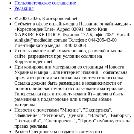
Пользовательское соглашение
Редакция
© 2000-2026, Korrespondent.net
Субъект в сфере онлайн-медиа Название онлайн-медиа -
«КореспонденТ.net» Адрес: 02091, місто Київ,
ХАРКІВСЬКЕ ШОСЕ, будинок 172-Б, офіс 208/1 E-mail:
sunlight@mediadim.com.ua
Телефон: 044-205-43-00
Идентификатор медиа - R40-06068
Использование любых материалов, размещённых на
сайте, разрешается при условии ссылки на
Корреспондент.net.
При копировании материалов со страницы «Новости
Украины и мира», для интернет-изданий – обязательна
прямая открытая для поисковых систем гиперссылка.
Ссылка должна быть размещена в независимости от
полного либо частичного использования материалов.
Гиперссылка (для интернет- изданий) – должна быть
размещена в подзаголовке или в первом абзаце
материала.
Новости с пометками "Мнение", "Экспертиза",
"Заявление", "Регионы", "Деньги", "Власть", "Выборы",
"Тест-драйв", "Спецпроекты", "Промо" публикуются на
правах рекламы.
Раздел Спецпроекты создается совместно с