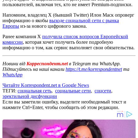
пользователей, включая тех, кто не имеет Premium-подписки.
Напомним, владелец Х (бывший Twitter) Илон Маск опроверг
информацию о якобы
выходе социальной сети с рынка
Европы
из-за нового цифрового закона.
Ранее компания Х
получила список вопросов Европейской
комиссии
, которая хочет получить более подробную
информацию о том, как сервис выполняет свои обязательства.
Новини від
Корреспондент.net
в Telegram та WhatsApp.
Підписуйтесь на наші канали
https://t.me/korrespondentnet
та
WhatsApp
Читайте Korrespondent.net в Google News
ТЕГИ:
социальная сеть
,
социальные сети
,
соцсети
,
эректильной дисфункции
Если вы заметили ошибку, выделите необходимый текст и
нажмите Ctrl+Enter, чтобы сообщить об этом редакции.