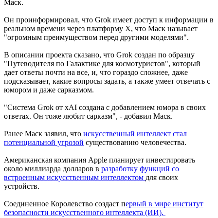
Маск.
Он проинформировал, что Grok имеет доступ к информации в
реальном времени через платформу Х, что Маск называет
"огромным преимуществом перед другими моделями".
В описании проекта сказано, что Grok создан по образцу
"Путеводителя по Галактике для космотуристов", который
дает ответы почти на все, и, что гораздо сложнее, даже
подсказывает, какие вопросы задать, а также умеет отвечать с
юмором и даже сарказмом.
"Система Grok от xAI создана с добавлением юмора в своих
ответах. Он тоже любит сарказм", - добавил Маск.
Ранее Маск заявил, что
искусственный интеллект стал
потенциальной угрозой
существованию человечества.
Американская компания Apple планирует инвестировать
около миллиарда долларов в
разработку функций со
встроенным искусственным интеллектом
для своих
устройств.
Соединенное Королевство создаст п
ервый в мире институт
безопасности искусственного интеллекта (ИИ).