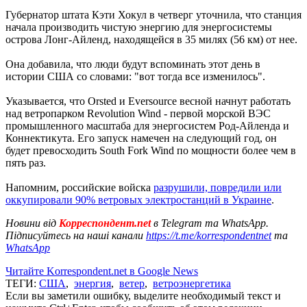
Губернатор штата Кэти Хокул в четверг уточнила, что станция
начала производить чистую энергию для энергосистемы
острова Лонг-Айленд, находящейся в 35 милях (56 км) от нее.
Она добавила, что люди будут вспоминать этот день в
истории США со словами: "вот тогда все изменилось".
Указывается, что Orsted и Eversource весной начнут работать
над ветропарком Revolution Wind - первой морской ВЭС
промышленного масштаба для энергосистем Род-Айленда и
Коннектикута. Его запуск намечен на следующий год, он
будет превосходить South Fork Wind по мощности более чем в
пять раз.
Напомним, российские войска
разрушили, повредили или
оккупировали 90% ветровых электростанций в Украине
.
Новини від
Корреспондент.net
в Telegram та WhatsApp.
Підписуйтесь на наші канали
https://t.me/korrespondentnet
та
WhatsApp
Читайте Korrespondent.net в Google News
ТЕГИ:
США
,
энергия
,
ветер
,
ветроэнергетика
Если вы заметили ошибку, выделите необходимый текст и