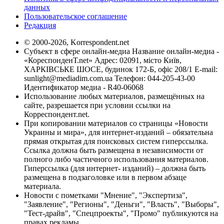
данных
Пользовательское соглашение
Редакция
© 2000-2026, Korrespondent.net
Субъект в сфере онлайн-медиа Название онлайн-медиа -
«КореспонденТ.net» Адрес: 02091, місто Київ,
ХАРКІВСЬКЕ ШОСЕ, будинок 172-Б, офіс 208/1 E-mail:
sunlight@mediadim.com.ua
Телефон: 044-205-43-00
Идентификатор медиа - R40-06068
Использование любых материалов, размещённых на
сайте, разрешается при условии ссылки на
Корреспондент.net.
При копировании материалов со страницы «Новости
Украины и мира», для интернет-изданий – обязательна
прямая открытая для поисковых систем гиперссылка.
Ссылка должна быть размещена в независимости от
полного либо частичного использования материалов.
Гиперссылка (для интернет- изданий) – должна быть
размещена в подзаголовке или в первом абзаце
материала.
Новости с пометками "Мнение", "Экспертиза",
"Заявление", "Регионы", "Деньги", "Власть", "Выборы",
"Тест-драйв", "Спецпроекты", "Промо" публикуются на
правах рекламы.