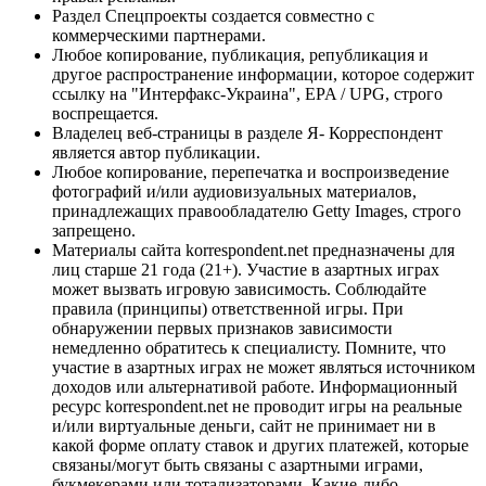
Раздел Спецпроекты создается совместно с
коммерческими партнерами.
Любое копирование, публикация, републикация и
другое распространение информации, которое содержит
ссылку на "Интерфакс-Украина", EPA / UPG, строго
воспрещается.
Владелец веб-страницы в разделе Я- Корреспондент
является автор публикации.
Любое копирование, перепечатка и воспроизведение
фотографий и/или аудиовизуальных материалов,
принадлежащих правообладателю Getty Images, строго
запрещено.
Материалы сайта korrespondent.net предназначены для
лиц старше 21 года (21+). Участие в азартных играх
может вызвать игровую зависимость. Соблюдайте
правила (принципы) ответственной игры. При
обнаружении первых признаков зависимости
немедленно обратитесь к специалисту. Помните, что
участие в азартных играх не может являться источником
доходов или альтернативой работе. Информационный
ресурс korrespondent.net не проводит игры на реальные
и/или виртуальные деньги, сайт не принимает ни в
какой форме оплату ставок и других платежей, которые
связаны/могут быть связаны с азартными играми,
букмекерами или тотализаторами. Какие-либо