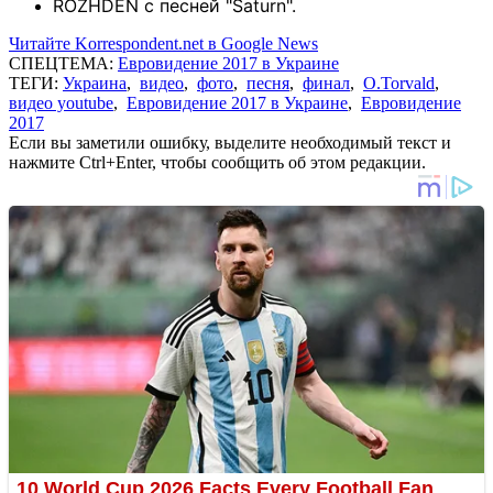
ROZHDEN с песней
"Saturn".
Читайте Korrespondent.net в Google News
СПЕЦТЕМА:
Евровидение 2017 в Украине
ТЕГИ:
Украина
,
видео
,
фото
,
песня
,
финал
,
O.Torvald
,
видео youtube
,
Евровидение 2017 в Украине
,
Евровидение
2017
Если вы заметили ошибку, выделите необходимый текст и
нажмите Ctrl+Enter, чтобы сообщить об этом редакции.