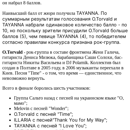
он набрал 8 баллов.
TAYANNA. По
Наивысший балл от жюри получила
суммарным результатам голосования O.Torvald и
TAYANNA набрали одинаковое количество балло - по
10, но поскольку зрители присудили
O.Torvald больше
баллов (5), чем певице
TAYANNA (4), то победителем
согласно правилам конкурса признана рок-группа.
O.Torvald
- рок-группа в составе фронтмена Жени Галича,
гитариста Дениса Мизюка, барабанщика Саши Солохи, бас-
гитариста Никиты Васильева и DJ Polarnik. Коллектив был
создан в Полтаве в 2005 году, в 2006 музыканты переехали в
Киев. Песня "Time" - о том, что время — единственное, что
невозможно вернуть
.
Всего в финале боролись шесть участников:
Группа Сальто назад с песней на украинском языке "О,
мамо";
Melovin с песней "Wonder";
O.Torvald c песней
"Time";
ILLARIA с песней"
Thank You for My Way";
TAYANNA с песней "
I Love You";