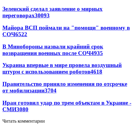
Зеленский сделал заявление о мирных
переговорах
30093
Майора ВСП поймали на "помощи" военному в
СОЧ
6522
В Минобороны назвали крайний срок
возвращения военных после СОЧ
4935
Украина впервые в мире провела воздушный
штурм с использованием роботов
4618
Правительство приняло изменения по отсрочке
от мобилизации
3704
Иран готовил удар по трем объектам в Украине -
СМИ
3080
Читать комментарии