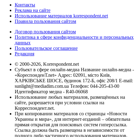
Контакты
Реклама на сайте
Использование материалов korrespondent.net
Правила пользования сайтом
Договор пользования сайтом
Политика в сфере конфиденциальности и персональных
данных
Пользовательское соглашение
Редакция
© 2000-2026, Korrespondent.net
Субъект в сфере онлайн-медиа Название онлайн-медиа -
«КореспонденТ.net» Адрес: 02091, місто Київ,
ХАРКІВСЬКЕ ШОСЕ, будинок 172-Б, офіс 208/1 E-mail:
sunlight@mediadim.com.ua
Телефон: 044-205-43-00
Идентификатор медиа - R40-06068
Использование любых материалов, размещённых на
сайте, разрешается при условии ссылки на
Корреспондент.net.
При копировании материалов со страницы «Новости
Украины и мира», для интернет-изданий – обязательна
прямая открытая для поисковых систем гиперссылка.
Ссылка должна быть размещена в независимости от
полного либо частичного использования материалов.