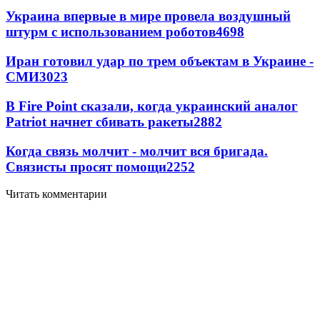
Украина впервые в мире провела воздушный
штурм с использованием роботов
4698
Иран готовил удар по трем объектам в Украине -
СМИ
3023
В Fire Point сказали, когда украинский аналог
Patriot начнет сбивать ракеты
2882
Когда связь молчит - молчит вся бригада.
Связисты просят помощи
2252
Читать комментарии