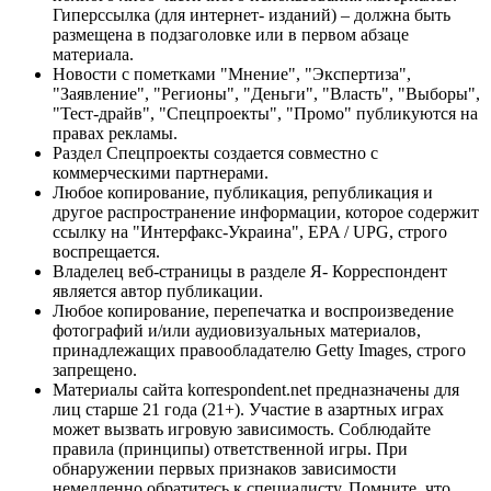
Гиперссылка (для интернет- изданий) – должна быть
размещена в подзаголовке или в первом абзаце
материала.
Новости с пометками "Мнение", "Экспертиза",
"Заявление", "Регионы", "Деньги", "Власть", "Выборы",
"Тест-драйв", "Спецпроекты", "Промо" публикуются на
правах рекламы.
Раздел Спецпроекты создается совместно с
коммерческими партнерами.
Любое копирование, публикация, републикация и
другое распространение информации, которое содержит
ссылку на "Интерфакс-Украина", EPA / UPG, строго
воспрещается.
Владелец веб-страницы в разделе Я- Корреспондент
является автор публикации.
Любое копирование, перепечатка и воспроизведение
фотографий и/или аудиовизуальных материалов,
принадлежащих правообладателю Getty Images, строго
запрещено.
Материалы сайта korrespondent.net предназначены для
лиц старше 21 года (21+). Участие в азартных играх
может вызвать игровую зависимость. Соблюдайте
правила (принципы) ответственной игры. При
обнаружении первых признаков зависимости
немедленно обратитесь к специалисту. Помните, что