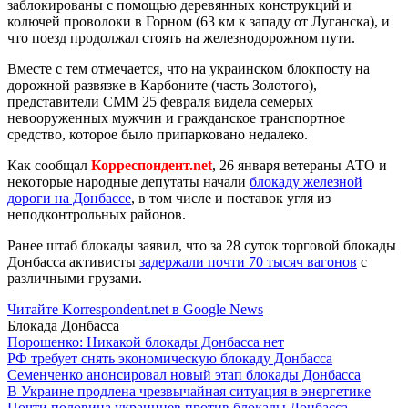
заблокированы с помощью деревянных конструкций и
колючей проволоки в Горном (63 км к западу от Луганска), и
что поезд продолжал стоять на железнодорожном пути.
Вместе с тем отмечается, что на украинском блокпосту на
дорожной развязке в Карбоните (часть Золотого),
представители СММ 25 февраля видела семерых
невооруженных мужчин и гражданское транспортное
средство, которое было припарковано недалеко.
Как сообщал
Корреспондент.net
, 26 января ветераны АТО и
некоторые народные депутаты начали
блокаду железной
дороги на Донбассе
, в том числе и поставок угля из
неподконтрольных районов.
Ранее штаб блокады заявил, что за 28 суток торговой блокады
Донбасса активисты
задержали почти 70 тысяч вагонов
с
различными грузами.
Читайте Korrespondent.net в Google News
Блокада Донбасса
Порошенко: Никакой блокады Донбасса нет
РФ требует снять экономическую блокаду Донбасса
Семенченко анонсировал новый этап блокады Донбасса
В Украине продлена чрезвычайная ситуация в энергетике
Почти половина украинцев против блокады Донбасса