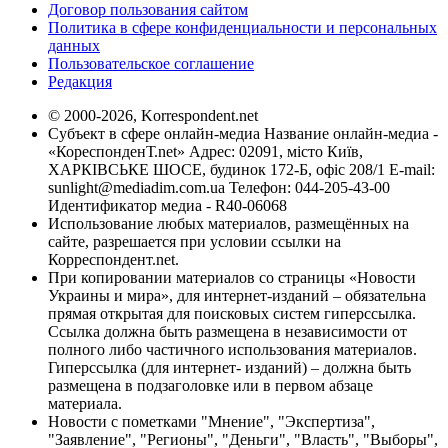
Договор пользования сайтом
Политика в сфере конфиденциальности и персональных
данных
Пользовательское соглашение
Редакция
© 2000-2026, Korrespondent.net
Субъект в сфере онлайн-медиа Название онлайн-медиа -
«КореспонденТ.net» Адрес: 02091, місто Київ,
ХАРКІВСЬКЕ ШОСЕ, будинок 172-Б, офіс 208/1 E-mail:
sunlight@mediadim.com.ua
Телефон: 044-205-43-00
Идентификатор медиа - R40-06068
Использование любых материалов, размещённых на
сайте, разрешается при условии ссылки на
Корреспондент.net.
При копировании материалов со страницы «Новости
Украины и мира», для интернет-изданий – обязательна
прямая открытая для поисковых систем гиперссылка.
Ссылка должна быть размещена в независимости от
полного либо частичного использования материалов.
Гиперссылка (для интернет- изданий) – должна быть
размещена в подзаголовке или в первом абзаце
материала.
Новости с пометками "Мнение", "Экспертиза",
"Заявление", "Регионы", "Деньги", "Власть", "Выборы",