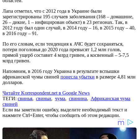
областей.
Лапа отметил, что с 2012 года в Украине были
зарегистрированы 195 случаев заболевания (168 – домашние,
26 – дикие, 1 – инфицирован объект) в 23 регионах. Так, в
2012 году был один случай, в 2014 году – 16, в 2015 году – 40,
в 2016 году – 91.
По его словам, если тенденция к АЧС будет сохраняться,
потери поголовья до 2020 года превысят 1,2 млн голов,
прямой ущерб составит 4 млрд гривен, а косвенный – 5-7,5
млрд гривен.
Напомним, в 2016 году Украина в результате вспышки
африканской чумы свиней
понесла убытки
в размере 4,81 млн
долларов.
Читайте Korrespondent.net в Google News
ТЕГИ:
свинья
,
свиньи
,
чума
,
свинина
,
Африканская чума
свиней
Если вы заметили ошибку, выделите необходимый текст и
нажмите Ctrl+Enter, чтобы сообщить об этом редакции.