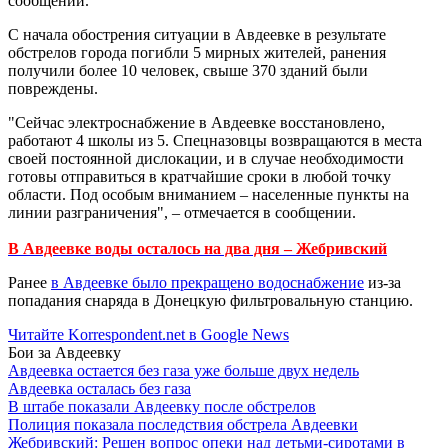
сообщении.
С начала обострения ситуации в Авдеевке в результате
обстрелов города погибли 5 мирных жителей, ранения
получили более 10 человек, свыше 370 зданий были
повреждены.
"Сейчас электроснабжение в Авдеевке восстановлено,
работают 4 школы из 5. Спецназовцы возвращаются в места
своей постоянной дислокации, и в случае необходимости
готовы отправиться в кратчайшие сроки в любой точку
области. Под особым вниманием – населенные пункты на
линии разграничения", – отмечается в сообщении.
В Авдеевке воды осталось на два дня – Жебривский
Ранее
в Авдеевке было прекращено водоснабжение
из-за
попадания снаряда в Донецкую фильтровальную станцию.
Читайте Korrespondent.net в Google News
Бои за Авдеевку
Авдеевка остается без газа уже больше двух недель
Авдеевка осталась без газа
В штабе показали Авдеевку после обстрелов
Полиция показала последствия обстрела Авдеевки
Жебривский: Решен вопрос опеки над детьми-сиротами в