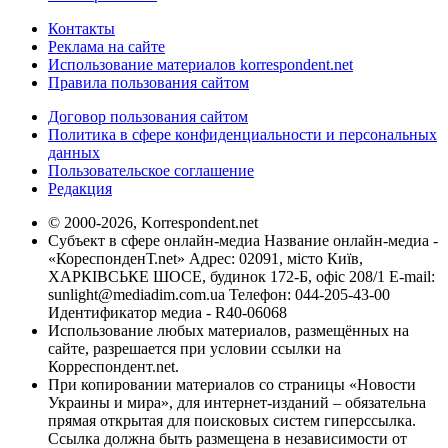
Контакты
Реклама на сайте
Использование материалов korrespondent.net
Правила пользования сайтом
Договор пользования сайтом
Политика в сфере конфиденциальности и персональных
данных
Пользовательское соглашение
Редакция
© 2000-2026, Korrespondent.net
Субъект в сфере онлайн-медиа Название онлайн-медиа -
«КореспонденТ.net» Адрес: 02091, місто Київ,
ХАРКІВСЬКЕ ШОСЕ, будинок 172-Б, офіс 208/1 E-mail:
sunlight@mediadim.com.ua
Телефон: 044-205-43-00
Идентификатор медиа - R40-06068
Использование любых материалов, размещённых на
сайте, разрешается при условии ссылки на
Корреспондент.net.
При копировании материалов со страницы «Новости
Украины и мира», для интернет-изданий – обязательна
прямая открытая для поисковых систем гиперссылка.
Ссылка должна быть размещена в независимости от