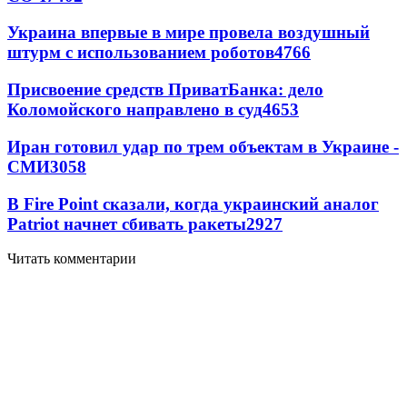
Украина впервые в мире провела воздушный
штурм с использованием роботов
4766
Присвоение средств ПриватБанка: дело
Коломойского направлено в суд
4653
Иран готовил удар по трем объектам в Украине -
СМИ
3058
В Fire Point сказали, когда украинский аналог
Patriot начнет сбивать ракеты
2927
Читать комментарии