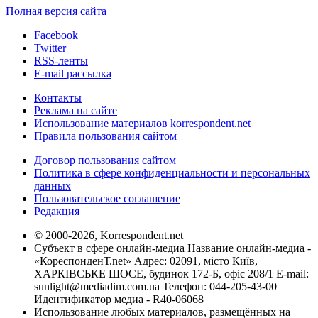
Полная версия сайта
Facebook
Twitter
RSS-ленты
E-mail рассылка
Контакты
Реклама на сайте
Использование материалов korrespondent.net
Правила пользования сайтом
Договор пользования сайтом
Политика в сфере конфиденциальности и персональных
данных
Пользовательское соглашение
Редакция
© 2000-2026, Korrespondent.net
Субъект в сфере онлайн-медиа Название онлайн-медиа -
«КореспонденТ.net» Адрес: 02091, місто Київ,
ХАРКІВСЬКЕ ШОСЕ, будинок 172-Б, офіс 208/1 E-mail:
sunlight@mediadim.com.ua
Телефон: 044-205-43-00
Идентификатор медиа - R40-06068
Использование любых материалов, размещённых на