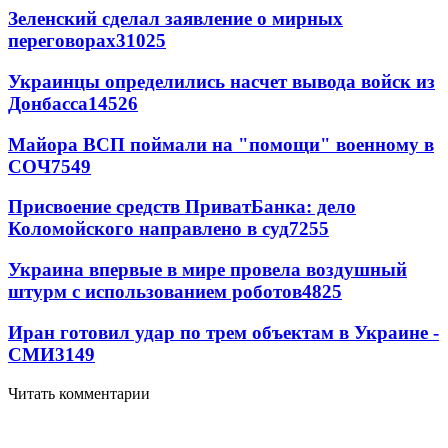
Зеленский сделал заявление о мирных
переговорах
31025
Украинцы определились насчет вывода войск из
Донбасса
14526
Майора ВСП поймали на "помощи" военному в
СОЧ
7549
Присвоение средств ПриватБанка: дело
Коломойского направлено в суд
7255
Украина впервые в мире провела воздушный
штурм с использованием роботов
4825
Иран готовил удар по трем объектам в Украине -
СМИ
3149
Читать комментарии