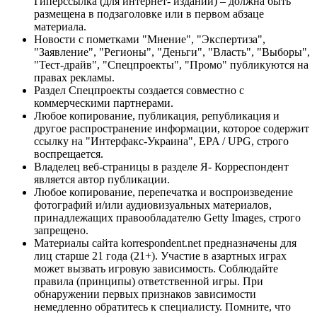
Гиперссылка (для интернет- изданий) – должна быть
размещена в подзаголовке или в первом абзаце
материала.
Новости с пометками "Мнение", "Экспертиза",
"Заявление", "Регионы", "Деньги", "Власть", "Выборы",
"Тест-драйв", "Спецпроекты", "Промо" публикуются на
правах рекламы.
Раздел Спецпроекты создается совместно с
коммерческими партнерами.
Любое копирование, публикация, републикация и
другое распространение информации, которое содержит
ссылку на "Интерфакс-Украина", EPA / UPG, строго
воспрещается.
Владелец веб-страницы в разделе Я- Корреспондент
является автор публикации.
Любое копирование, перепечатка и воспроизведение
фотографий и/или аудиовизуальных материалов,
принадлежащих правообладателю Getty Images, строго
запрещено.
Материалы сайта korrespondent.net предназначены для
лиц старше 21 года (21+). Участие в азартных играх
может вызвать игровую зависимость. Соблюдайте
правила (принципы) ответственной игры. При
обнаружении первых признаков зависимости
немедленно обратитесь к специалисту. Помните, что