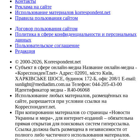
Контакты
Реклама на сайте
Использование материалов korrespondent.net
Правила пользования сайтом
Договор пользования сайтом
Политика в сфере конфиденциальности и персональных
данных
Пользовательское соглашение
Редакция
© 2000-2026, Korrespondent.net
Субъект в сфере онлайн-медиа Название онлайн-медиа -
«КореспонденТ.net» Адрес: 02091, місто Київ,
ХАРКІВСЬКЕ ШОСЕ, будинок 172-Б, офіс 208/1 E-mail:
sunlight@mediadim.com.ua
Телефон: 044-205-43-00
Идентификатор медиа - R40-06068
Использование любых материалов, размещённых на
сайте, разрешается при условии ссылки на
Корреспондент.net.
При копировании материалов со страницы «Новости
Украины и мира», для интернет-изданий – обязательна
прямая открытая для поисковых систем гиперссылка.
Ссылка должна быть размещена в независимости от
полного либо частичного использования материалов.