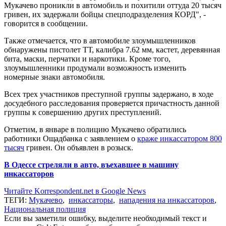
Мукачево проникли в автомобиль и похитили оттуда 20 тысяч
гривен, их задержали бойцы спецподразделения КОРД", -
говорится в сообщении.
Также отмечается, что в автомобиле злоумышленников
обнаружены пистолет ТТ, калибра 7.62 мм, кастет, деревянная
бита, маски, перчатки и наркотики. Кроме того,
злоумышленники продумали возможность изменить
номерные знаки автомобиля.
Всех трех участников преступной группы задержано, в ходе
досудебного расследования проверяется причастность данной
группы к совершению других преступлений.
Отметим, в январе в полицию Мукачево обратились
работники Ощадбанка с заявлением о
краже инкассатором 800
тысяч
гривен. Он объявлен в розыск.
В Одессе стреляли в авто, въехавшее в машину
инкассаторов
Читайте Korrespondent.net в Google News
ТЕГИ:
Мукачево
,
инкассаторы
,
нападения на инкассаторов
,
Национальная полиция
Если вы заметили ошибку, выделите необходимый текст и