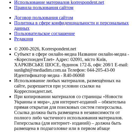
Использование материалов korrespondent.net
Правила пользования сайтом
Договор пользования сайтом
Политика в сфере конфиденциальности и персональных
данных
Пользовательское соглашение
Редакция
© 2000-2026, Korrespondent.net
Субъект в сфере онлайн-медиа Название онлайн-медиа -
«КореспонденТ.net» Адрес: 02091, місто Київ,
ХАРКІВСЬКЕ ШОСЕ, будинок 172-Б, офіс 208/1 E-mail:
sunlight@mediadim.com.ua
Телефон: 044-205-43-00
Идентификатор медиа - R40-06068
Использование любых материалов, размещённых на
сайте, разрешается при условии ссылки на
Корреспондент.net.
При копировании материалов со страницы «Новости
Украины и мира», для интернет-изданий – обязательна
прямая открытая для поисковых систем гиперссылка.
Ссылка должна быть размещена в независимости от
полного либо частичного использования материалов.
Гиперссылка (для интернет- изданий) – должна быть
размещена в подзаголовке или в первом абзаце