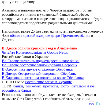
данную инициативу".
Активисты напоминают, что "борьба патриотов против
российского влияния в украинской банковской сфере,
которую мы начали в январе этого года, продолжается и будет
сопровождаться подобными радикальными действиями".
Напомним, ранее 25 февраля активисты гражданского корпуса
Азов
облили краской входные двери Проминвестбанка
в
Одессе.
В Одессе облили краской вход в Альфа-банк
Читайте Korrespondent.net в Google News
Российские банки в Украине
Во Львове пытались поджечь российские банки
Во Львове бессрочно заблокировали Сбербанк
В Одессе пикетируют отделение Сбербанка
В Днепре бессрочно заблокировали Сбербанк
В Харькове произошла потасовка возле Сбербанка
СПЕЦТЕМА:
Российские банки в Украине
ТЕГИ:
банки
,
банкомат
,
протесты
,
фото
,
батальон Азов
,
российские банки
Если вы заметили ошибку, выделите необходимый текст и
нажмите Ctrl+Enter, чтобы сообщить об этом редакции.