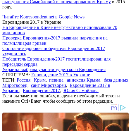
выступления Самойловой в аннексированном Крыму
в 2015
году.
Читайте Korrespondent.net в Google News
Евровидение 2017 в Украине
На Евровидение в Киеве неэффективно использовали 70
миллионов
Проверка Евровидения-2017 выявила нарушения на
полмиллиарда гривен
Состояние здоровья победителя Евровидения-2017
ухудшилось
Победитель Евровидения-2017 госпитализирован для
пересадки сердца
Украина выбрала участницу детского Евровидения
СПЕЦТЕМА:
Евровидение 2017 в Украине
ТЕГИ:
Россия
,
Крым
,
певица
,
аннексия Крыма
,
база данных
Миротворец
,
сайт Миротворец
,
Евровидение 2017 в
Украине
,
Евровидение 2017
,
Юлия Самойлова
Если вы заметили ошибку, выделите необходимый текст и
нажмите Ctrl+Enter, чтобы сообщить об этом редакции.