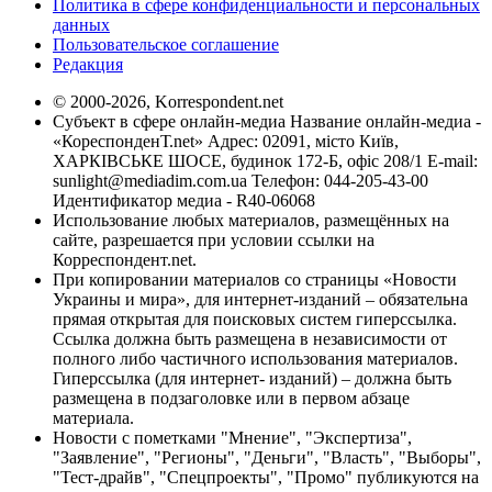
Политика в сфере конфиденциальности и персональных
данных
Пользовательское соглашение
Редакция
© 2000-2026, Korrespondent.net
Субъект в сфере онлайн-медиа Название онлайн-медиа -
«КореспонденТ.net» Адрес: 02091, місто Київ,
ХАРКІВСЬКЕ ШОСЕ, будинок 172-Б, офіс 208/1 E-mail:
sunlight@mediadim.com.ua
Телефон: 044-205-43-00
Идентификатор медиа - R40-06068
Использование любых материалов, размещённых на
сайте, разрешается при условии ссылки на
Корреспондент.net.
При копировании материалов со страницы «Новости
Украины и мира», для интернет-изданий – обязательна
прямая открытая для поисковых систем гиперссылка.
Ссылка должна быть размещена в независимости от
полного либо частичного использования материалов.
Гиперссылка (для интернет- изданий) – должна быть
размещена в подзаголовке или в первом абзаце
материала.
Новости с пометками "Мнение", "Экспертиза",
"Заявление", "Регионы", "Деньги", "Власть", "Выборы",
"Тест-драйв", "Спецпроекты", "Промо" публикуются на