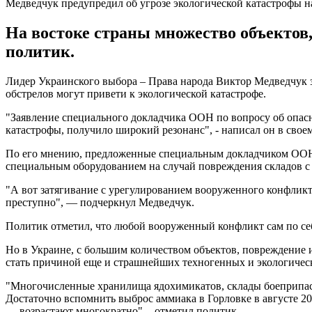
Медведчук предупредил об угрозе экологической катастрофы н
На востоке страны множество объектов,
политик.
Лидер Украинского выбора – Права народа Виктор Медведчук з
обстрелов могут привети к экологической катастрофе.
"Заявление специального докладчика ООН по вопросу об опасн
катастрофы, получило широкий резонанс", - написал он в своем
По его мнению, предложенные специальным докладчиком ООН 
специальным оборудованием на случай повреждения складов с
"А вот затягивание с урегулированием вооруженного конфликт
преступно", — подчеркнул Медведчук.
Политик отметил, что любой вооруженный конфликт сам по себ
Но в Украине, с большим количеством объектов, повреждение
стать причиной еще и страшнейших техногенных и экологичес
"Многочисленные хранилища ядохимикатов, склады боеприпасов
Достаточно вспомнить выброс аммиака в Горловке в августе 20
― возрастают многократно", - отметил политик.