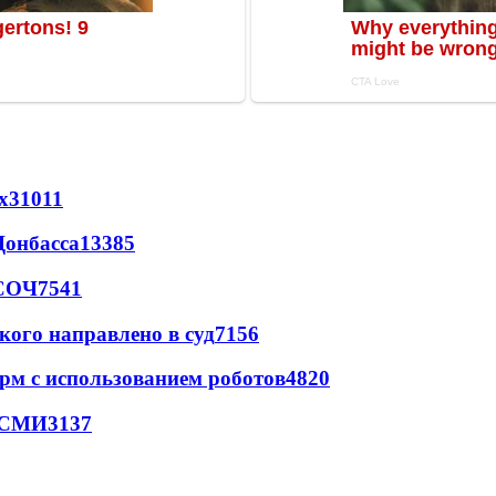
х
31011
Донбасса
13385
 СОЧ
7541
кого направлено в суд
7156
рм с использованием роботов
4820
- СМИ
3137