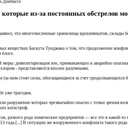
а Донбассе
 которые из-за постоянных обстрелов мо
аявил, что многочисленные хранилища ядохимикатов, склады бо
ых веществах Баскута Тунджака о том, что продолжение конфли
 блоге.
меры: демилитаризация зон, примыкающих к аварийно опасным
 хлором - представляются вполне разумными.
а (за ним стоят силы, обогащающиеся за счет продолжающихся б
е уже трагедия.
 или разрушение которых чрезвычайно опасно с точки зрения в
ких катастроф.
, разного рода химические предприятия ― все это в какой-то м
13 года.[...] В ситуации же вооруженного конфликта такого ро