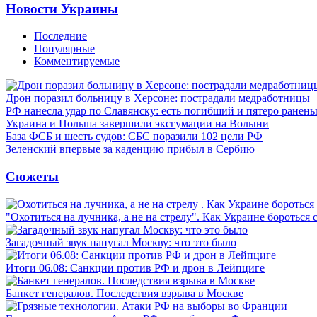
Новости Украины
Последние
Популярные
Комментируемые
Дрон поразил больницу в Херсоне: пострадали медработницы
РФ нанесла удар по Славянску: есть погибший и пятеро ранен
Украина и Польша завершили эксгумации на Волыни
База ФСБ и шесть судов: СБС поразили 102 цели РФ
Зеленский впервые за каденцию прибыл в Сербию
Сюжеты
"Охотиться на лучника, а не на стрелу". Как Украине бороться 
Загадочный звук напугал Москву: что это было
Итоги 06.08: Санкции против РФ и дрон в Лейпциге
Банкет генералов. Последствия взрыва в Москве