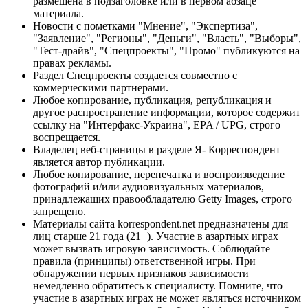
размещена в подзаголовке или в первом абзаце
материала.
Новости с пометками "Мнение", "Экспертиза",
"Заявление", "Регионы", "Деньги", "Власть", "Выборы",
"Тест-драйв", "Спецпроекты", "Промо" публикуются на
правах рекламы.
Раздел Спецпроекты создается совместно с
коммерческими партнерами.
Любое копирование, публикация, републикация и
другое распространение информации, которое содержит
ссылку на "Интерфакс-Украина", EPA / UPG, строго
воспрещается.
Владелец веб-страницы в разделе Я- Корреспондент
является автор публикации.
Любое копирование, перепечатка и воспроизведение
фотографий и/или аудиовизуальных материалов,
принадлежащих правообладателю Getty Images, строго
запрещено.
Материалы сайта korrespondent.net предназначены для
лиц старше 21 года (21+). Участие в азартных играх
может вызвать игровую зависимость. Соблюдайте
правила (принципы) ответственной игры. При
обнаружении первых признаков зависимости
немедленно обратитесь к специалисту. Помните, что
участие в азартных играх не может являться источником