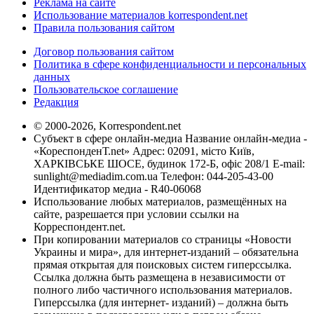
Реклама на сайте
Использование материалов korrespondent.net
Правила пользования сайтом
Договор пользования сайтом
Политика в сфере конфиденциальности и персональных
данных
Пользовательское соглашение
Редакция
© 2000-2026, Korrespondent.net
Субъект в сфере онлайн-медиа Название онлайн-медиа -
«КореспонденТ.net» Адрес: 02091, місто Київ,
ХАРКІВСЬКЕ ШОСЕ, будинок 172-Б, офіс 208/1 E-mail:
sunlight@mediadim.com.ua
Телефон: 044-205-43-00
Идентификатор медиа - R40-06068
Использование любых материалов, размещённых на
сайте, разрешается при условии ссылки на
Корреспондент.net.
При копировании материалов со страницы «Новости
Украины и мира», для интернет-изданий – обязательна
прямая открытая для поисковых систем гиперссылка.
Ссылка должна быть размещена в независимости от
полного либо частичного использования материалов.
Гиперссылка (для интернет- изданий) – должна быть